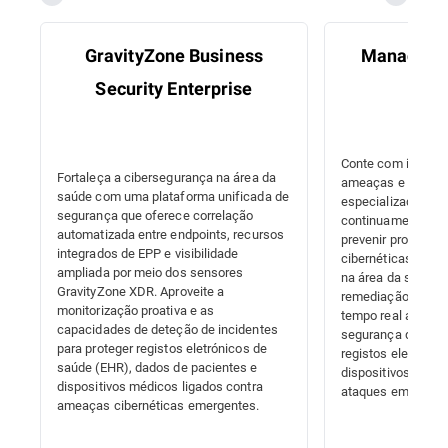
GravityZone Business
Managed D
Security Enterprise
Res
Conte com inteligê
Fortaleça a cibersegurança na área da
ameaças e caçad
saúde com uma plataforma unificada de
especializados par
segurança que oferece correlação
continuamente, de
automatizada entre endpoints, recursos
prevenir proativa
integrados de EPP e visibilidade
cibernéticas. Apri
ampliada por meio dos sensores
na área da saúde 
GravityZone XDR. Aproveite a
remediação autom
monitorização proativa e as
tempo real a amea
capacidades de deteção de incidentes
segurança dos dad
para proteger registos eletrónicos de
registos eletrónic
saúde (EHR), dados de pacientes e
dispositivos médic
dispositivos médicos ligados contra
ataques em evoluç
ameaças cibernéticas emergentes.