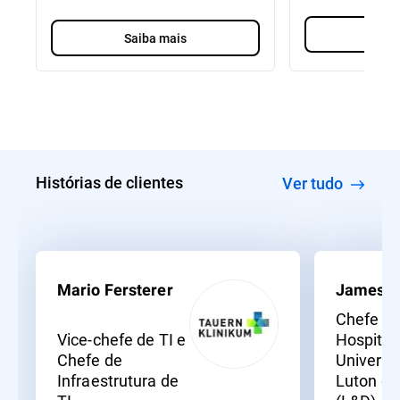
Sai
Saiba mais
Histórias de clientes
Ver tudo
Mario Fersterer
James S
Chefe de
Vice-chefe de TI e
Hospital
Chefe de
Universit
Infraestrutura de
Luton e 