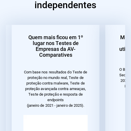
independentes
Quem mais ficou em 1º
Melh
lugar nos Testes de
d
Empresas da AV-
util
Comparatives
O Bitd
Com base nos resultados do Teste de
Securi
proteção no mundo real, Teste de
2023 
proteção contra malware, Teste de
Des
proteção avançada contra ameaças,
ut
Teste de proteção e resposta de
endpoints
(janeiro de 2021 - janeiro de 2025).