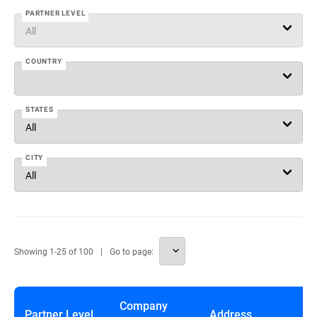
PARTNER LEVEL
COUNTRY
STATES
CITY
Showing
1
-
25
of
100
Go to page:
Company
Partner Level
Address