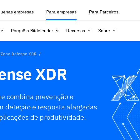
quenas empresas
Para empresas
Para Parceiros
Porquê a Bitdefender
Recursos
Sobre
yZone Defense XDR
fense XDR
ue combina prevenção e
 deteção e resposta alargadas
plicações de produtividade.