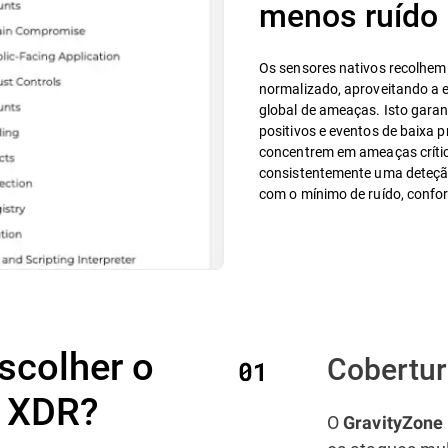
menos ruído
Os sensores nativos recolhem
normalizado, aproveitando a e
global de ameaças. Isto garant
positivos e eventos de baixa 
concentrem em ameaças crític
consistentemente uma deteçã
com o mínimo de ruído, conf
scolher o
Cobertur
e XDR?
O
GravityZone