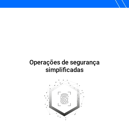
ios
Por que Bitdefender?
recursos
Perguntas F
Operações de segurança
simplificadas