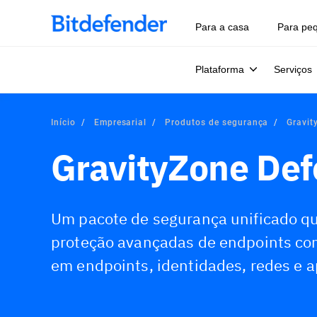
Para a casa
Para pe
Plataforma
Serviços
Início
Empresarial
Produtos de segurança
Gravit
GravityZone De
Um pacote de segurança unificado q
proteção avançadas de endpoints com
em endpoints, identidades, redes e a