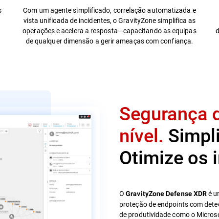
s
Com um agente simplificado, correlação automatizada e
vista unificada de incidentes, o GravityZone simplifica as
operações e acelera a resposta—capacitando as equipas
d
de qualquer dimensão a gerir ameaças com confiança.
Segurança d
nível.
Simpli
Otimize os 
O
é u
GravityZone Defense XDR
proteção de endpoints com deteç
de produtividade como o Microsof