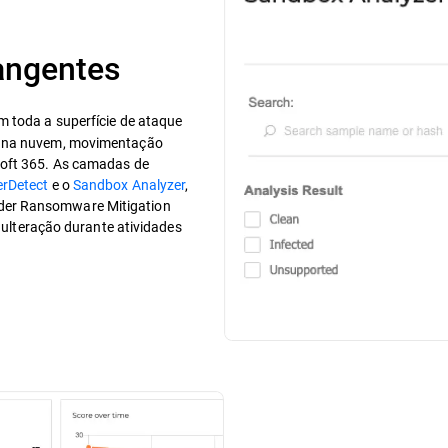
angentes
em toda a superfície de ataque
es na nuvem, movimentação
soft 365. As camadas de
rDetect
e o
Sandbox Analyzer
,
der Ransomware Mitigation
adulteração durante atividades