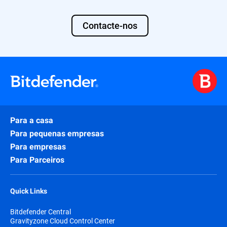
Contacte-nos
Para a casa
Para pequenas empresas
Para empresas
Para Parceiros
Quick Links
Bitdefender Central
Gravityzone Cloud Control Center