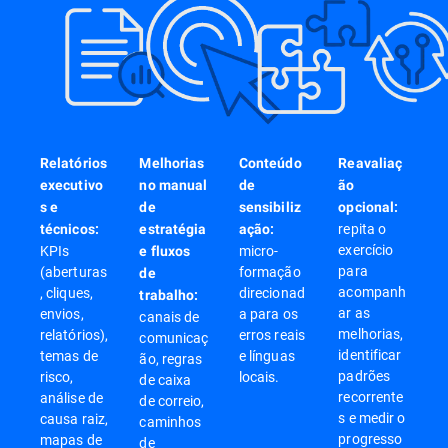
Relatórios
Melhorias
Conteúdo
Reavaliaç
executivo
no manual
de
ão
s e
de
sensibiliz
opcional:
repita o
técnicos:
estratégia
ação:
exercício
KPIs
micro-
e fluxos
para
(aberturas
formação
de
acompanh
, cliques,
direcionad
trabalho:
ar as
envios,
a para os
canais de
melhorias,
relatórios),
erros reais
comunicaç
identificar
temas de
e línguas
ão, regras
padrões
risco,
locais.
de caixa
recorrente
análise de
de correio,
s e medir o
causa raiz,
caminhos
progresso
mapas de
de