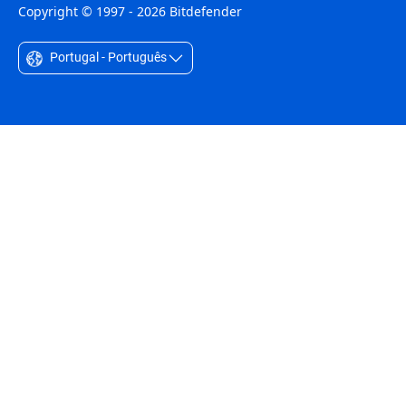
Copyright © 1997 - 2026 Bitdefender
Portugal - Português
Australia - English
België - Nederlands
Belgique - Français
Belize - English
Brasil - Português
Bulgaria - English
Canada - English
Chile - Español
Colombia - Español
Czechia - English