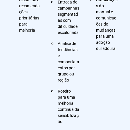
Entrega de
recomenda
s do
campanhas
ções
manual e
segmentad
prioritárias
comunicaç
as com
para
ões de
dificuldade
melhoria
mudanças
escalonada
para uma
adoção
Análise de
duradoura
tendências
e
comportam
entos por
grupo ou
região
Roteiro
para uma
melhoria
contínua da
sensibilizaç
ão