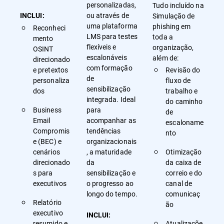
personalizadas,
Tudo incluído na
ou através de
Simulação de
INCLUI:
uma plataforma
phishing em
Reconheci
LMS para testes
toda a
mento
flexíveis e
organização,
OSINT
escalonáveis
além de:
direcionado
com formação
e pretextos
Revisão do
de
personaliza
fluxo de
sensibilização
dos
trabalho e
integrada. Ideal
do caminho
Business
para
de
Email
acompanhar as
escaloname
Compromis
tendências
nto
e (BEC) e
organizacionais
cenários
, a maturidade
Otimização
direcionado
da
da caixa de
s para
sensibilização e
correio e do
executivos
o progresso ao
canal de
longo do tempo.
comunicaç
Relatório
ão
executivo
INCLUI:
resumido e
Atualizaçõe