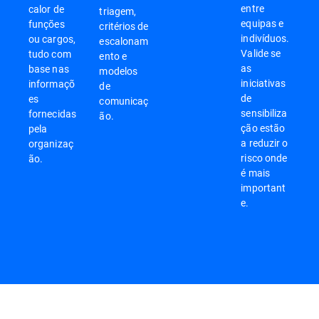
entre
calor de
triagem,
equipas e
funções
critérios de
indivíduos.
ou cargos,
escalonam
Valide se
tudo com
ento e
as
base nas
modelos
iniciativas
informaçõ
de
de
es
comunicaç
sensibiliza
fornecidas
ão.
ção estão
pela
a reduzir o
organizaç
risco onde
ão.
é mais
important
e.