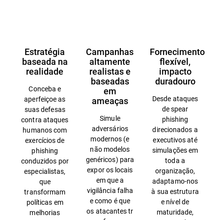
Apresentação
Estratégia
Campanhas
Fornecimento
baseada na
altamente
flexível,
realidade
realistas e
impacto
baseadas
duradouro
Conceba e
em
Desde ataques
aperfeiçoe as
ameaças
de spear
suas defesas
Simule
phishing
contra ataques
adversários
direcionados a
humanos com
modernos (e
executivos até
exercícios de
não modelos
simulações em
phishing
genéricos) para
toda a
conduzidos por
expor os locais
organização,
especialistas,
em que a
adaptamo-nos
que
vigilância falha
à sua estrutura
transformam
e como é que
e nível de
políticas em
os atacantes tr
maturidade,
melhorias