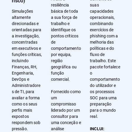
risco)
resiliência
suas
Simulações
básica de toda
capacidades
altamente
a sua força de
operacionais,
direcionadas e
trabalho e
combinando
orientadas para
identifique os
exercícios de
a investigação,
pontos críticos
phishing com a
concentradas
de
melhoria das
em executivos e
comportamento
políticas e do
funções críticas,
por equipa,
fluxo de
incluindo
região
trabalho. Este
Finanças, RH,
geográfica ou
pacote fortalece
Engenharia,
função
o
DevOps e
comercial.
comportamento
Administradore
do utilizador e
s de TI, para
Fornecido como
os processos
avaliar a forma
um
SOC para uma
como os seus
compromisso
preparação
perfis mais
liderado por um
para o mundo
expostos
consultor para
real.
respondem sob
uma conceção e
pressão.
análise
INCLUI: