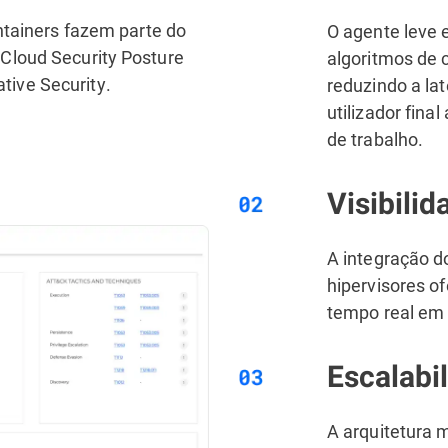
ntainers fazem parte do
O agente leve 
Cloud Security Posture
algoritmos de 
ive Security.
reduzindo a la
utilizador fina
de trabalho.
Visibili
A integração d
hipervisores o
tempo real em 
Escalabi
A arquitetura 