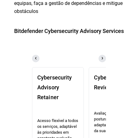
equipas, faça a gestão de dependências e mitigue
obstáculos
Bitdefender Cybersecurity Advisory Services
Cybersecurity
Cybersecurity
Advisory
Review (CSR)
Retainer
Avaliação de riscos e
postura priorizada,
Acesso flexível a todos
adaptada ao contexto
os serviços, adaptável
da sua organização.
às prioridades em
constante evolução.