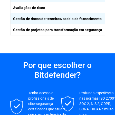
Avaliações de risco
Gestão de riscos de terceiros/cadeia de fornecimento
Gestão de projetos para transformação em segurança
Por que escolher o
Bitdefender?
Tenha acesso a
Profunda experiência
profissionais de
nas normas ISO 2700
cibersegurança
SOC 2, NIS 2, GDPR,
certificados que atuam
DORA, HIPAA e muito
como uma extensão da
mais