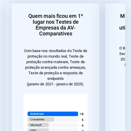
Quem mais ficou em 1º
Melh
lugar nos Testes de
d
Empresas da AV-
util
Comparatives
O Bitd
Com base nos resultados do Teste de
Securi
proteção no mundo real, Teste de
2023 
proteção contra malware, Teste de
Des
proteção avançada contra ameaças,
ut
Teste de proteção e resposta de
endpoints
(janeiro de 2021 - janeiro de 2025).