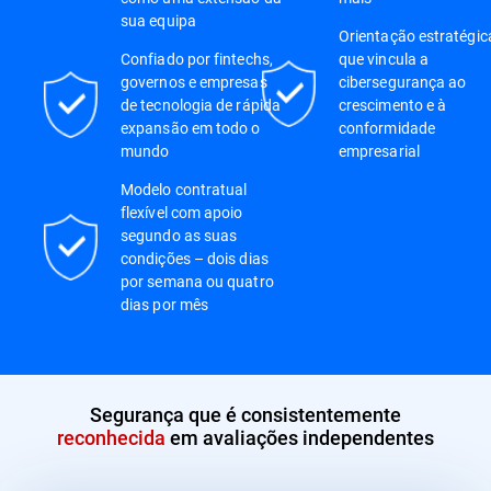
sua equipa
Orientação estratégic
Confiado por fintechs,
que vincula a
governos e empresas
cibersegurança ao
de tecnologia de rápida
crescimento e à
expansão em todo o
conformidade
mundo
empresarial
Modelo contratual
flexível com apoio
segundo as suas
condições – dois dias
por semana ou quatro
dias por mês
Segurança que é consistentemente
reconhecida
em avaliações independentes