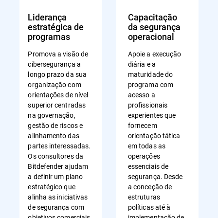
Liderança
Capacitação
estratégica de
da segurança
programas
operacional
Promova a visão de
Apoie a execução
cibersegurança a
diária e a
longo prazo da sua
maturidade do
organização com
programa com
orientações de nível
acesso a
superior centradas
profissionais
na governação,
experientes que
gestão de riscos e
fornecem
alinhamento das
orientação tática
partes interessadas.
em todas as
Os consultores da
operações
Bitdefender ajudam
essenciais de
a definir um plano
segurança. Desde
estratégico que
a conceção de
alinha as iniciativas
estruturas
de segurança com
políticas até à
objetivos comerciais
implementação de