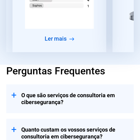
ler mais
Perguntas Frequentes
O que são serviços de consultoria em
cibersegurança?
Compromissos de consultoria que ajudam
as organizações a criar e implementar
controlos em Estratégia e Liderança, Risco
Quanto custam os vossos serviços de
e Conformidade e Preparação para
consultoria em cibersegurança?