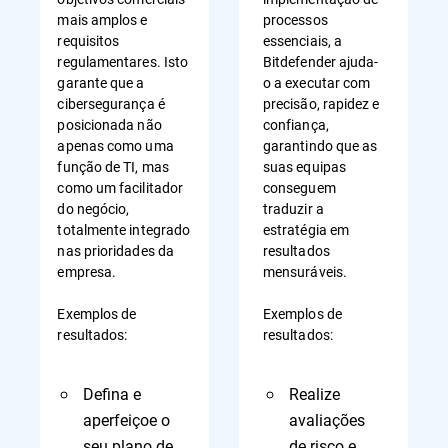
mais amplos e
processos
requisitos
essenciais, a
regulamentares. Isto
Bitdefender ajuda-
garante que a
o a executar com
cibersegurança é
precisão, rapidez e
posicionada não
confiança,
apenas como uma
garantindo que as
função de TI, mas
suas equipas
como um facilitador
conseguem
do negócio,
traduzir a
totalmente integrado
estratégia em
nas prioridades da
resultados
empresa.
mensuráveis.
Exemplos de
Exemplos de
resultados:
resultados:
Defina e
Realize
aperfeiçoe o
avaliações
seu plano de
de risco e