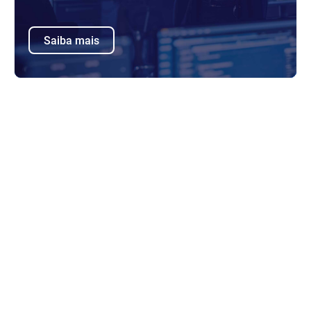
Saiba mais
A Associação de Saúde dos Funcionários do
Governo é uma das maiores entidades
seguradoras médicas e dentárias dos Estados
Unidos da América. O Bitdefender GravityZone
Elite protege os 1900 servidores virtuais e físicos,