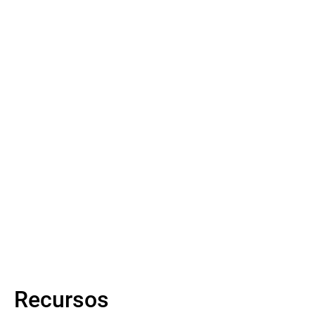
estações de trabalho e ambientes de trabalho
virtuais da entidade seguradora em dois centros
de dados.
Saber mais
Recursos