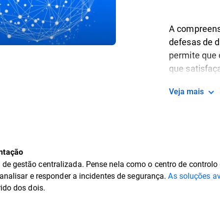
A compreensã
defesas de di
permite que
que satisfaç
suas organiz
Veja mais
ntação
de gestão centralizada. Pense nela como o centro de controlo 
 analisar e responder a incidentes de segurança.
As soluções a
rido dos dois.