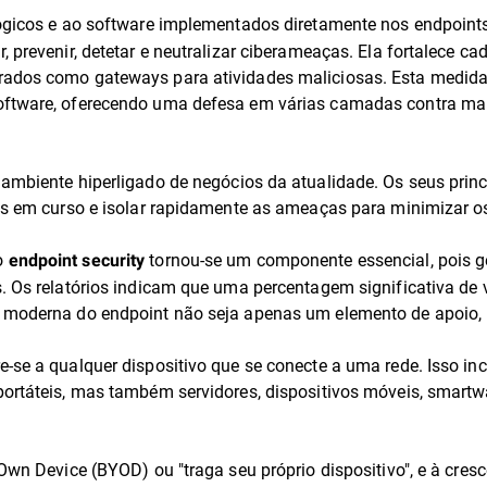
lógicos e ao software implementados diretamente nos endpoint
 prevenir, detetar e neutralizar ciberameaças. Ela fortalece ca
orados como gateways para atividades maliciosas. Esta medida
oftware, oferecendo uma defesa em várias camadas contra mal
 ambiente hiperligado de negócios da atualidade. Os seus princ
ques em curso e isolar rapidamente as ameaças para minimizar 
o
tornou-se um componente essencial, pois ge
endpoint security
s. Os relatórios indicam que uma percentagem significativa de 
a moderna do endpoint não seja apenas um elemento de apoio,
e-se a qualquer dispositivo que se conecte a uma rede. Isso in
portáteis, mas também servidores, dispositivos móveis, smartw
 Own Device (BYOD) ou "traga seu próprio dispositivo", e à cres