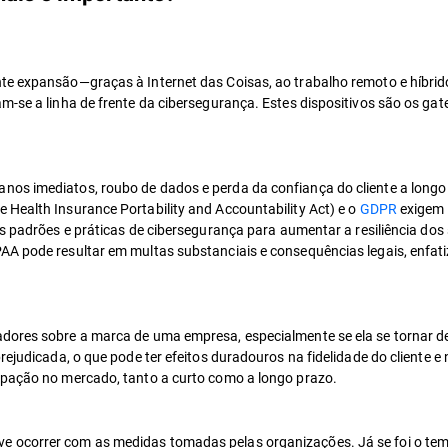
nte expansão—graças à Internet das Coisas, ao trabalho remoto e híbri
m-se a linha de frente da cibersegurança. Estes dispositivos são os ga
os imediatos, roubo de dados e perda da confiança do cliente a longo 
 Health Insurance Portability and Accountability Act) e o
GDPR
exigem 
s padrões e práticas de cibersegurança para aumentar a resiliência dos 
AA pode resultar em multas substanciais e consequências legais, enfat
adores sobre a marca de uma empresa, especialmente se ela se tornar d
rejudicada, o que pode ter efeitos duradouros na fidelidade do cliente e 
cipação no mercado, tanto a curto como a longo prazo.
 ocorrer com as medidas tomadas pelas organizações. Já se foi o tempo