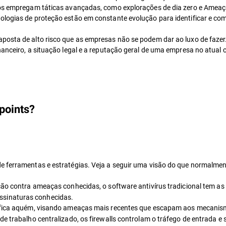
nosos empregam táticas avançadas, como explorações de dia zero e Ame
ologias de proteção estão em constante evolução para identificar e co
aposta de alto risco que as empresas não se podem dar ao luxo de faze
nanceiro, a situação legal e a reputação geral de uma empresa no atual 
points?
e ferramentas e estratégias. Veja a seguir uma visão do que normalment
eção contra ameaças conhecidas, o software antivírus tradicional tem a
ssinaturas conhecidas.
s fica aquém, visando ameaças mais recentes que escapam aos mecanism
de trabalho centralizado, os firewalls controlam o tráfego de entrada e