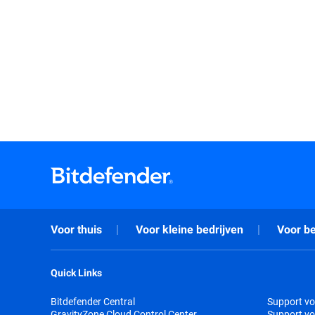
Voor thuis
Voor kleine bedrijven
Voor be
Quick Links
Bitdefender Central
Support vo
GravityZone Cloud Control Center
Support vo