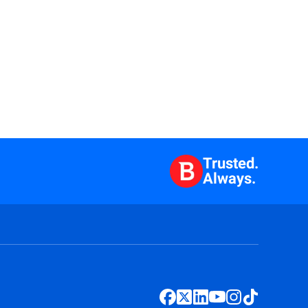
Trusted.
Always.