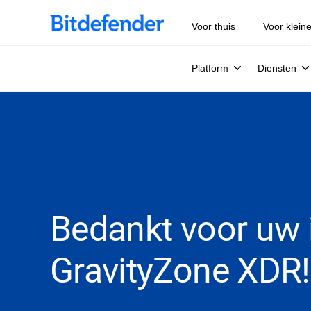
Voor thuis
Voor klein
Platform
Diensten
Bedankt voor uw i
GravityZone XDR!