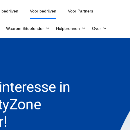
e bedrijven
Voor bedrijven
Voor Partners
Waarom Bitdefender
Hulpbronnen
Over
nteresse in
ityZone
r!