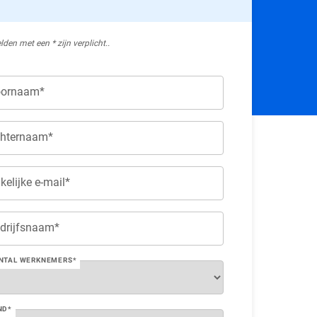
elden met een * zijn verplicht..
ornaam*
hternaam*
kelijke e-mail*
drijfsnaam*
NTAL WERKNEMERS*
ND*