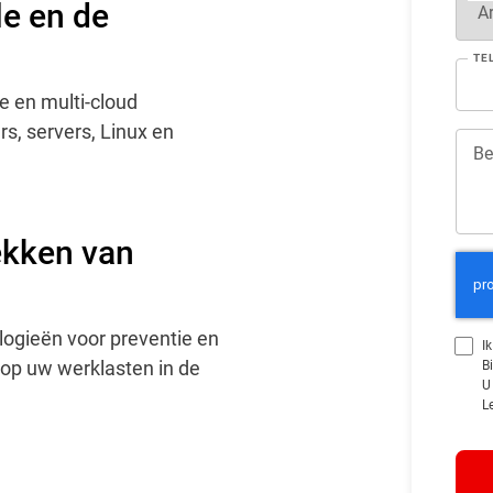
le en de
TE
e en multi-cloud
s, servers, Linux en
Be
ekken van
ologieën voor preventie en
I
op uw werklasten in de
B
U
L