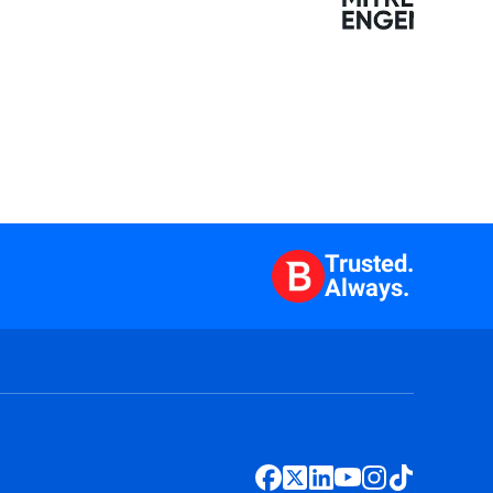
Trusted.
Always.