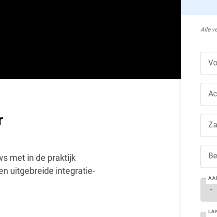
Alle v
Vo
Ac
r
Za
Be
s met in de praktijk
n uitgebreide integratie-
AA
LA