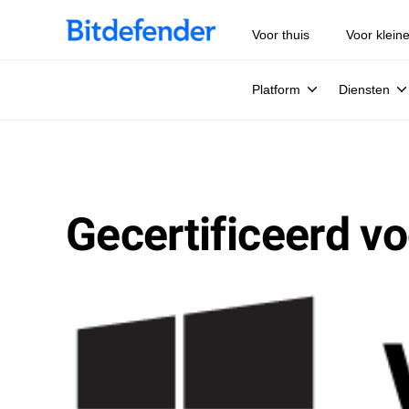
Voor thuis
Voor klein
Platform
Diensten
Gecertificeerd v