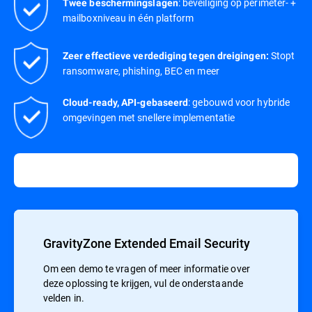
: beveiliging op perimeter- +
Twee beschermingslagen
mailboxniveau in één platform
Stopt
Zeer effectieve verdediging tegen dreigingen:
ransomware, phishing, BEC en meer
: gebouwd voor hybride
Cloud-ready, API-gebaseerd
omgevingen met snellere implementatie
GravityZone Extended Email Security
Om een demo te vragen of meer informatie over
deze oplossing te krijgen, vul de onderstaande
velden in.