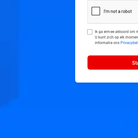
Ik ga ermee akkoord om m
U kunt zich op elk momen
informatie ons
Privacybel
St