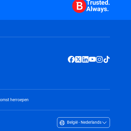
Trusted.
Always.
komst herroepen
België - Nederlands