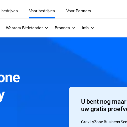
e bedrijven
Voor bedrijven
Voor Partners
Waarom Bitdefender
Bronnen
Info
Zone
y
U bent nog maar
uw gratis proefv
GravityZone Business Secu