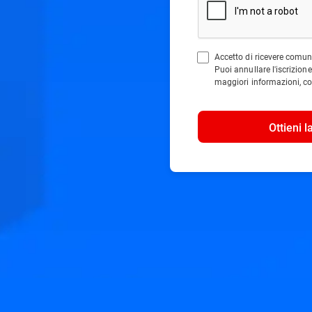
Accetto di ricevere comun
Puoi annullare l'iscrizio
maggiori informazioni, co
Ottieni l