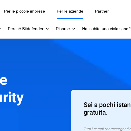
Per le piccole imprese
Per le aziende
Partner
Perché Bitdefender
Risorse
Hai subito una violazione?
ne
rity
Sei a pochi istan
gratuita.
Tutti i campi contrassegnati 