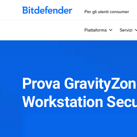
Per gli utenti consumer
Piattaforma
Servizi
Prova GravityZo
Workstation Secu