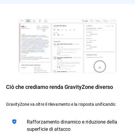
Ciò che crediamo renda GravityZone diverso
GravityZone va oltre il rilevamento e la risposta unificando:
Rafforzamento dinamico e riduzione della
superficie di attacco