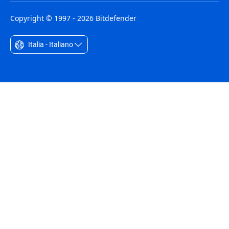
Copyright © 1997 - 2026 Bitdefender
Italia - Italiano
Australia - English
België - Nederlands
Belgique - Français
Belize - English
Brasil - Português
Bulgaria - English
Canada - English
Chile - Español
Colombia - Español
Czechia - English