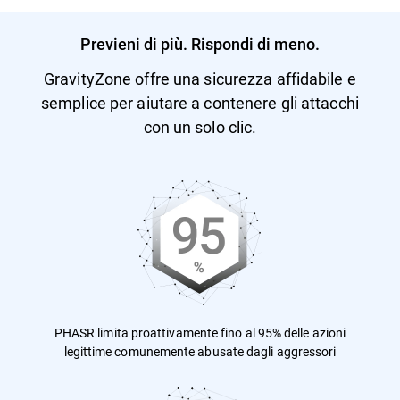
Previeni di più. Rispondi di meno.
GravityZone offre una sicurezza affidabile e
semplice per aiutare a contenere gli attacchi
con un solo clic.
PHASR limita proattivamente fino al 95% delle azioni
legittime comunemente abusate dagli aggressori