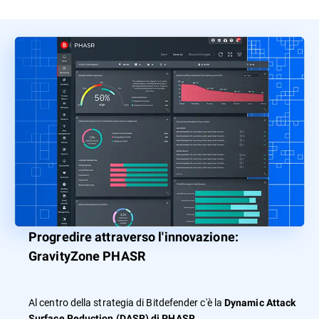
Progredire attraverso l'innovazione:
GravityZone PHASR
Al centro della strategia di Bitdefender c'è la
Dynamic Attack
Surface Reduction (DASR) di PHASR.