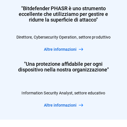
"Bitdefender PHASR è uno strumento
eccellente che utilizziamo per gestire e
ridurre la superficie di attacco"
Direttore, Cybersecurity Operation, settore produttivo
Altre informazioni
"Una protezione affidabile per ogni
dispositivo nella nostra organizzazione"
Information Security Analyst, settore educativo
Altre informazioni