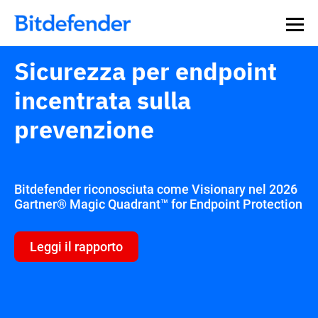
Sicurezza per endpoint
incentrata sulla
prevenzione
Bitdefender riconosciuta come Visionary nel 2026
Gartner® Magic Quadrant™ for Endpoint Protection
Leggi il rapporto