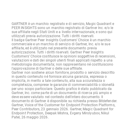
GARTNER è un marchio registrato e di servizio, Magic Quadrant e
PEER INSIGHTS sono un marchio registrato di Gartner Inc. e/o le
sue affiliate negli Stati Uniti e a livello internazionale, e sono qui
utilizzati previa autorizzazione. Tutti i diritti riservati.
Il badge Gartner Peer Insights Customers’ Choice è un marchio
commerciale e un marchio di servizio di Gartner, Inc. e/o le sue
affiliate, ed è utilizzato nel presente documento previa
autorizzazione. Tutti i diritti riservati. Gartner Peer Insights
Customers’ Choice costituisce le opinioni soggettive di recensioni,
valutazioni e dati dei singoli utenti finali applicati rispetto a una
metodologia documentata; non rappresentano né costituiscono
l'approvazione di Gartner o delle sue affiliate.
Gartner non sostiene alcun fornitore, prodotto o servizio descritto
in questo contenuto né fornisce alcuna garanzia, espressa o
implicita, in merito a tale contenuto, alla sua accuratezza o
completezza, comprese le garanzie di commerciabilità o idoneità
per uno scopo particolare. Questo grafico è stato pubblicato da
Gartner, Inc. come parte di un documento di ricerca più ampio e
deve essere valutato nel contesto dell'intero documento. Il
documento di Gartner è disponibile su richiesta presso Bitdefender.
Gartner, Voice of the Customer for Endpoint Protection Platforms,
Peer Contributors, 23 gennaio 2026. Gartner, Magic Quadrant for
Endpoint Protection, Deepak Mishra, Evgeny Mirolyubov, Nikul
Patel, 26 maggio 2026.