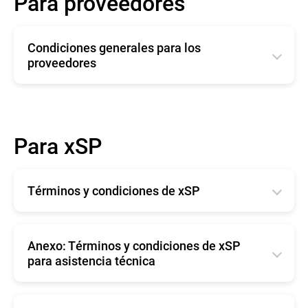
Para proveedores
Condiciones generales para los
proveedores
English
Română
Para xSP
Deutsche
Español
Términos y condiciones de xSP
Français
English
Anexo: Términos y condiciones de xSP
para asistencia técnica
English