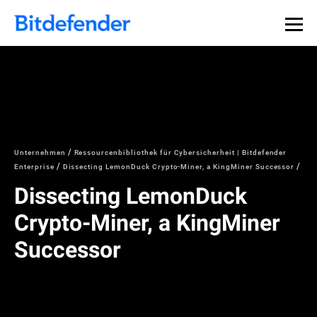
Unternehmen
Ressourcenbibliothek für Cybersicherheit | Bitdefender
Enterprise
Dissecting LemonDuck Crypto-Miner, a KingMiner Successor
Dissecting LemonDuck
Crypto-Miner, a KingMiner
Successor