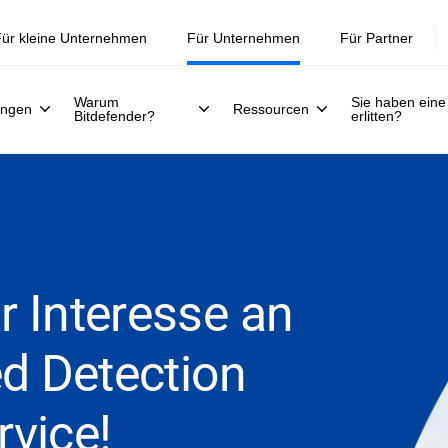
ür kleine Unternehmen
Für Unternehmen
Für Partner
Warum
Sie haben eine
ungen
Ressourcen
Bitdefender?
erlitten?
hr Interesse an
 Detection
vice!