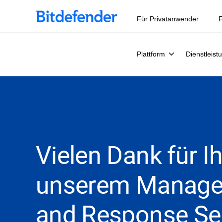
Für Privatanwender
F
Plattform
Dienstleist
Vielen Dank für I
unserem Managed
and Response Ser