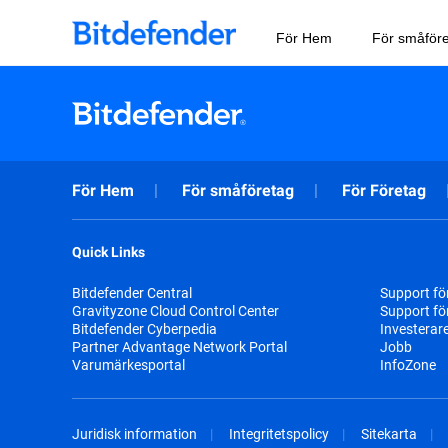
För Hem
För småför
För Hem
För småföretag
För Företag
Quick Links
Bitdefender Central
Support fö
Gravityzone Cloud Control Center
Support fö
Bitdefender Cyberpedia
Investerar
Partner Advantage Network Portal
Jobb
Varumärkesportal
InfoZone
Juridisk information
Integritetspolicy
Sitekarta