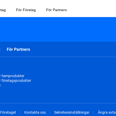
etag
För Företag
För Partners
För Partners
r hemprodukter
r företagsprodukter
e
Företaget
Kontakta oss
Sekretessinställningar
Ångra avtal