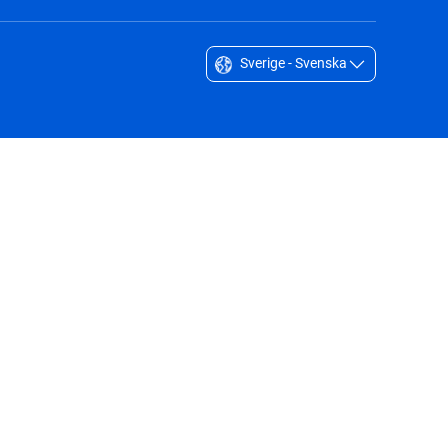
Sverige - Svenska
Singapore - English
South Africa - English
South Korea - English
Sverige - Svenska
Taiwan - 台灣
Thailand - English
United Arab Emirates - English
United Kingdom - English
United States - English
日本 - 日本語