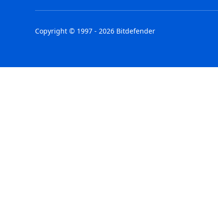
Copyright © 1997 - 2026 Bitdefender
Australia - English
España - E
België - Nederlands
France - F
Belgique - Français
Hong Kong
Belize - English
Hungary - 
Brasil - Português
India - Eng
Bulgaria - English
Indonesia -
Canada - English
Israel - Eng
Chile - Español
Italia - Ital
Colombia - Español
Jamaica - 
Czechia - English
Latvia - En