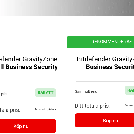
REKOMMENDERAS
efender GravityZone
Bitdefender Gravit
l Business Security
Business Securi
RA
Gammalt pris
RABATT
pris
Ditt totala pris:
Moms i
tala pris:
Moms ingår inte
Köp nu
Köp nu