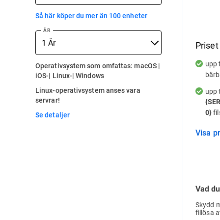
Så här köper du mer än 100 enheter
ÅR
Priset
upp t
Operativsystem som omfattas: macOS |
bärb
iOS-| Linux-| Windows
Linux-operativsystem anses vara
upp t
servrar!
{SE
fi
0}
Se detaljer
Visa 
Vad du
Skydd m
fillösa 