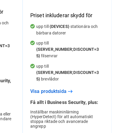
ör
Priset inkluderar skydd för
a och
upp till
stationära och
{DEVICES}
bärbara datorer
upp till
NT=3
{SERVER_NUMBER;DISCOUNT=3
filservrar
5}
upp till
{SERVER_NUMBER;DISCOUNT=3
brevlådor
5}
urity,
Visa produktsida
Få allt i Business Security, plus:
Inställbar maskininlärning
a eller
(HyperDetect) för att automatiskt
ändare
stoppa riktade och avancerade
angrepp