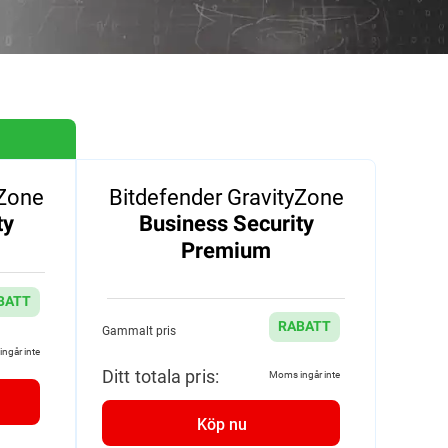
yZone
Bitdefender GravityZone
ty
Business Security
Premium
BATT
RABATT
Gammalt pris
ngår inte
Ditt totala pris:
Moms ingår inte
Köp nu