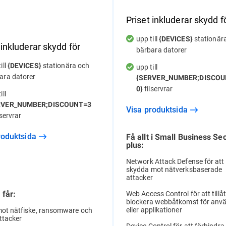
Priset inkluderar skydd f
upp till
stationär
{DEVICES}
 inkluderar skydd för
bärbara datorer
ill
stationära och
{DEVICES}
upp till
ara datorer
{SERVER_NUMBER;DISCOU
filservrar
0}
ill
RVER_NUMBER;DISCOUNT=3
Visa produktsida
lservrar
produktsida
Få allt i Small Business Sec
plus:
Network Attack Defense för att
skydda mot nätverksbaserade
attacker
Web Access Control för att tillåt
 får:
blockera webbåtkomst för anv
eller applikationer
ot nätfiske, ransomware och
attacker
Device Control för att förhindra