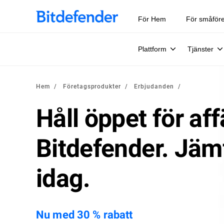
För Hem
För småför
Plattform
Tjänster
Hem
Företagsprodukter
Erbjudanden
Håll öppet för af
Bitdefender. Jäm
idag.
Nu med 30 % rabatt