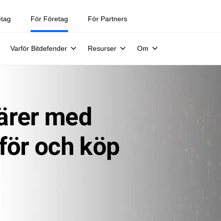
etag
För Företag
För Partners
Varför Bitdefender
Resurser
Om
färer med
för och köp