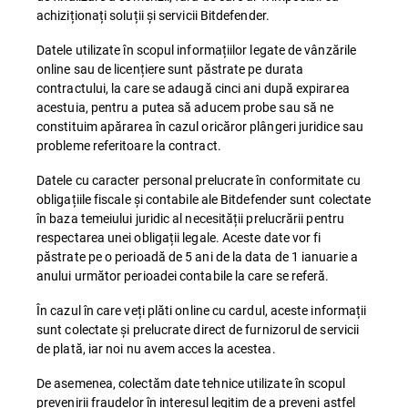
achiziționați soluții și servicii Bitdefender.
Datele utilizate în scopul informațiilor legate de vânzările
online sau de licențiere sunt păstrate pe durata
contractului, la care se adaugă cinci ani după expirarea
acestuia, pentru a putea să aducem probe sau să ne
constituim apărarea în cazul oricăror plângeri juridice sau
probleme referitoare la contract.
Datele cu caracter personal prelucrate în conformitate cu
obligațiile fiscale și contabile ale Bitdefender sunt colectate
în baza temeiului juridic al necesității prelucrării pentru
respectarea unei obligații legale. Aceste date vor fi
păstrate pe o perioadă de 5 ani de la data de 1 ianuarie a
anului următor perioadei contabile la care se referă.
În cazul în care veți plăti online cu cardul, aceste informații
sunt colectate și prelucrate direct de furnizorul de servicii
de plată, iar noi nu avem acces la acestea.
De asemenea, colectăm date tehnice utilizate în scopul
prevenirii fraudelor în interesul legitim de a preveni astfel