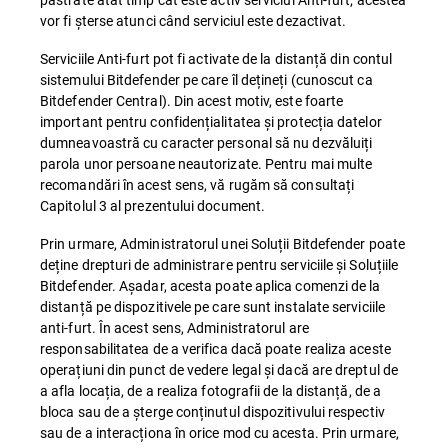
vor fi șterse atunci când serviciul este dezactivat.
Serviciile Anti-furt pot fi activate de la distanță din contul
sistemului Bitdefender pe care îl dețineți (cunoscut ca
Bitdefender Central). Din acest motiv, este foarte
important pentru confidențialitatea și protecția datelor
dumneavoastră cu caracter personal să nu dezvăluiți
parola unor persoane neautorizate. Pentru mai multe
recomandări în acest sens, vă rugăm să consultați
Capitolul 3 al prezentului document.
Prin urmare, Administratorul unei Soluții Bitdefender poate
deține drepturi de administrare pentru serviciile și Soluțiile
Bitdefender. Așadar, acesta poate aplica comenzi de la
distanță pe dispozitivele pe care sunt instalate serviciile
anti-furt. În acest sens, Administratorul are
responsabilitatea de a verifica dacă poate realiza aceste
operațiuni din punct de vedere legal și dacă are dreptul de
a afla locația, de a realiza fotografii de la distanță, de a
bloca sau de a șterge conținutul dispozitivului respectiv
sau de a interacționa în orice mod cu acesta. Prin urmare,