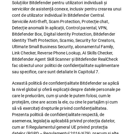
Soluțiilor Bitdefender pentru utilizatori individuali și
serviciilor de asistență conexe, inclusiv pentru crearea unui
cont de utilizator individual în Bitdefender Central.
Serviciile Anti-theft, Scam Protection, Protecție chat,
Detecție anomalii în aplicații, Control parental, VPN,
Bitdefender Box, Digital Identity Protection, Bitdefender
Identity Theft Protection, Scamio, Security for Creators,
Ultimate Small Business Security, abonamentul Family,
Link Checker, Reverse Phone Lookup, AI Skills Checker,
Bitdefender Agent Skill Scanner și Bitdefender RealCheck
fac obiectul unor politici de confidențialitate suplimentare
sau specifice, care sunt detaliate în Capitolul 7.
Această politică de confidențialitate Bitdefender se aplică
la nivel global și oferă explicații despre datele personale pe
care le prelucrăm, cum și unde le putem folosi, cum le
protejăm, cine are acces la ele, cu cine le partajăm și cum
să vă exercitați drepturile privind confidențialitatea.
Prezenta politică de confidențialitate respectă, de
asemenea, legislația aplicabilă privind protecția datelor,
cum ar fi Regulamentul general UE privind protecția
datelor (RGPD – Regulamentul 2016/679), precum și alte