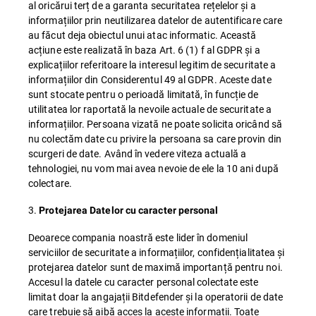
al oricărui terț de a garanta securitatea rețelelor și a
informațiilor prin neutilizarea datelor de autentificare care
au făcut deja obiectul unui atac informatic. Această
acțiune este realizată în baza Art. 6 (1) f al GDPR și a
explicațiilor referitoare la interesul legitim de securitate a
informațiilor din Considerentul 49 al GDPR. Aceste date
sunt stocate pentru o perioadă limitată, în funcție de
utilitatea lor raportată la nevoile actuale de securitate a
informațiilor. Persoana vizată ne poate solicita oricând să
nu colectăm date cu privire la persoana sa care provin din
scurgeri de date. Având în vedere viteza actuală a
tehnologiei, nu vom mai avea nevoie de ele la 10 ani după
colectare.
3.
Protejarea Datelor cu caracter personal
Deoarece compania noastră este lider în domeniul
serviciilor de securitate a informațiilor, confidențialitatea și
protejarea datelor sunt de maximă importanță pentru noi.
Accesul la datele cu caracter personal colectate este
limitat doar la angajații Bitdefender și la operatorii de date
care trebuie să aibă acces la aceste informații. Toate