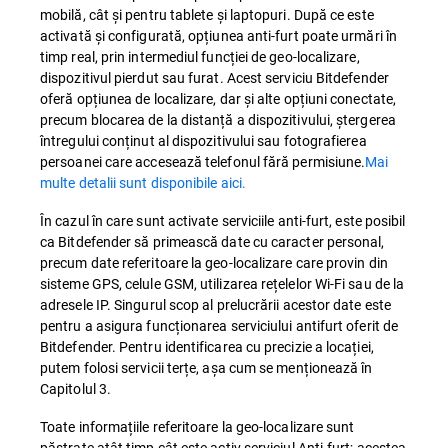
mobilă, cât și pentru tablete și laptopuri. După ce este
activată și configurată, opțiunea anti-furt poate urmări în
timp real, prin intermediul funcției de geo-localizare,
dispozitivul pierdut sau furat. Acest serviciu Bitdefender
oferă opțiunea de localizare, dar și alte opțiuni conectate,
precum blocarea de la distanță a dispozitivului, ștergerea
întregului conținut al dispozitivului sau fotografierea
persoanei care accesează telefonul fără permisiune.
Mai
multe detalii sunt disponibile aici.
În cazul în care sunt activate serviciile anti-furt, este posibil
ca Bitdefender să primească date cu caracter personal,
precum date referitoare la geo-localizare care provin din
sisteme GPS, celule GSM, utilizarea rețelelor Wi-Fi sau de la
adresele IP. Singurul scop al prelucrării acestor date este
pentru a asigura funcționarea serviciului antifurt oferit de
Bitdefender. Pentru identificarea cu precizie a locației,
putem folosi servicii terțe, așa cum se menționează în
Capitolul 3.
Toate informațiile referitoare la geo-localizare sunt
păstrate atât timp cât este activ serviciul Anti-furt; acestea