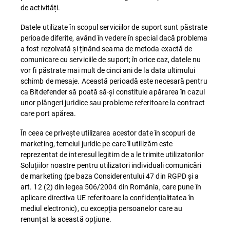
de activități.
Datele utilizate în scopul serviciilor de suport sunt păstrate
perioade diferite, având în vedere în special dacă problema
a fost rezolvată și ținând seama de metoda exactă de
comunicare cu serviciile de suport; în orice caz, datele nu
vor fi păstrate mai mult de cinci ani de la data ultimului
schimb de mesaje. Această perioadă este necesară pentru
ca Bitdefender să poată să-și constituie apărarea în cazul
unor plângeri juridice sau probleme referitoare la contract
care port apărea.
În ceea ce privește utilizarea acestor date în scopuri de
marketing, temeiul juridic pe care îl utilizăm este
reprezentat de interesul legitim de a le trimite utilizatorilor
Soluțiilor noastre pentru utilizatori individuali comunicări
de marketing (pe baza Considerentului 47 din RGPD și a
art. 12 (2) din legea 506/2004 din România, care pune în
aplicare directiva UE referitoare la confidențialitatea în
mediul electronic), cu excepția persoanelor care au
renunțat la această opțiune.