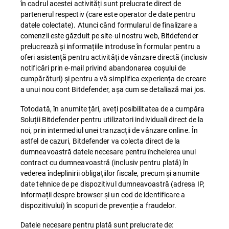
în cadrul acestei activități sunt prelucrate direct de
partenerul respectiv (care este operator de date pentru
datele colectate). Atunci când formularul de finalizare a
comenzii este găzduit pe site-ul nostru web, Bitdefender
prelucrează și informațiile introduse în formular pentru a
oferi asistență pentru activități de vânzare directă (inclusiv
notificări prin e-mail privind abandonarea coșului de
cumpărături) și pentru a vă simplifica experiența de creare
a unui nou cont Bitdefender, așa cum se detaliază mai jos.
Totodată, în anumite țări, aveți posibilitatea de a cumpăra
Soluții Bitdefender pentru utilizatori individuali direct de la
noi, prin intermediul unei tranzacții de vânzare online. În
astfel de cazuri, Bitdefender va colecta direct de la
dumneavoastră datele necesare pentru încheierea unui
contract cu dumneavoastră (inclusiv pentru plată) în
vederea îndeplinirii obligațiilor fiscale, precum și anumite
date tehnice de pe dispozitivul dumneavoastră (adresa IP,
informații despre browser și un cod de identificare a
dispozitivului) în scopuri de prevenție a fraudelor.
Datele necesare pentru plată sunt prelucrate de: