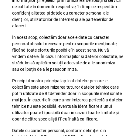
informațiilor și rețelelor prin furnizarea de soluții și servicii
de calitate în domeniile respective, în timp ce respectăm
confidențialitatea și datele cu caracter personal ale
clienților, utilizatorilor de Internet și ale partenerilor de
afaceri.
În acest scop, colectăm doar acele date cu caracter
personal absolut necesare pentru scopurile menționate,
făcând toate eforturile posibile în acest sens. Nu vă
vindem datele. În cazul informațiilor și datelor colectate, ne
străduim să aplicăm soluții adecvate de a le anonimiza,
sau cel puțin de a le pseudonimiza.
Principiul nostru principal aplicat datelor pe care le
colectăm este anonimizarea tuturor datelor tehnice care
pot fi utilizate de Bitdefender doar în scopurile menționate
mai jos. În cazurile în care anonimizarea perfectă a datelor
tehnice nu este posibilă, eventuala identificare a unui
utilizator poate fi posibilă doar în cazuri foarte limitate și
doar de către specialiști IT cu înaltă calificare.
Datele cu caracter personal, conform definiției din