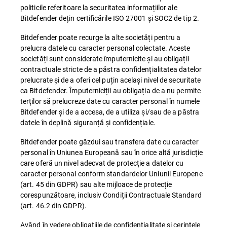
politicile referitoare la securitatea informațiilor ale
Bitdefender dețin certificările ISO 27001 și SOC2 de tip 2.
Bitdefender poate recurge la alte societăți pentru a
prelucra datele cu caracter personal colectate. Aceste
societăți sunt considerate împuternicite și au obligații
contractuale stricte de a păstra confidențialitatea datelor
prelucrate și de a oferi cel puțin același nivel de securitate
ca Bitdefender. Împuterniciții au obligația de a nu permite
terților să prelucreze date cu caracter personal în numele
Bitdefender și de a accesa, de a utiliza și/sau de a păstra
datele în deplină siguranță și confidențiale.
Bitdefender poate găzdui sau transfera date cu caracter
personal în Uniunea Europeană sau în orice altă jurisdicție
care oferă un nivel adecvat de protecție a datelor cu
caracter personal conform standardelor Uniunii Europene
(art. 45 din GDPR) sau alte mijloace de protecție
corespunzătoare, inclusiv Condiții Contractuale Standard
(art. 46.2 din GDPR).
Având în vedere obligațiile de confidențialitate și cerințele