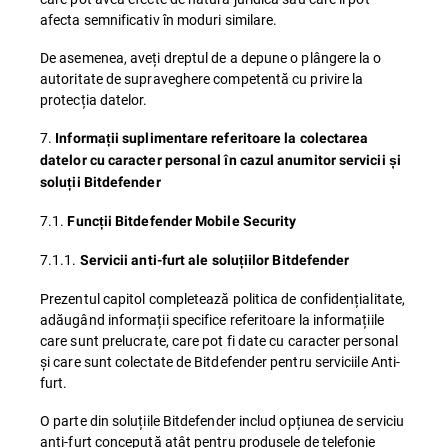
afecta semnificativ în moduri similare.
De asemenea, aveți dreptul de a depune o plângere la o
autoritate de supraveghere competentă cu privire la
protecția datelor.
7.
Informații suplimentare referitoare la colectarea
datelor cu caracter personal în cazul anumitor servicii și
soluții Bitdefender
7.1.
Funcții Bitdefender Mobile Security
7.1.1.
Servicii anti-furt ale soluțiilor Bitdefender
Prezentul capitol completează politica de confidențialitate,
adăugând informații specifice referitoare la informațiile
care sunt prelucrate, care pot fi date cu caracter personal
și care sunt colectate de Bitdefender pentru serviciile Anti-
furt.
O parte din soluțiile Bitdefender includ opțiunea de serviciu
anti-furt concepută atât pentru produsele de telefonie