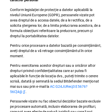
caracter personal
Conform legislației de protecție a datelor aplicabilă la
nivelul Uniunii Europene (GDPR), persoanele vizate pot
avea dreptul de a accesa datele, de a le rectifica, de a
solicita ștergerea lor, de a limita prelucrarea acestora, de a
formula obiecțiuni referitoare la prelucrare, precum și
dreptul la portabilitatea datelor.
Pentru orice procesare a datelor bazată pe consimțământ,
aveți dreptul de a vă retrage consimțământul în orice
moment.
Pentru exercitarea acestor drepturi sau a oricăror altor
drepturi privind confidențialitatea care ar putea fi
aplicabile în funcție de locația dvs., puteți trimite o cerere
scrisă, datată și semnată la sediul Bitdefender menționat
mai sus sau prin e-mail la
AC:G24JURecj3:E5676?
56C]4@∬
.
Persoanele vizate nu fac obiectul deciziilor bazate exclusiv
pe procesare automată, inclusiv elaborarea de profiluri,
care pot avea efecte de natură juridică sau care îi pot