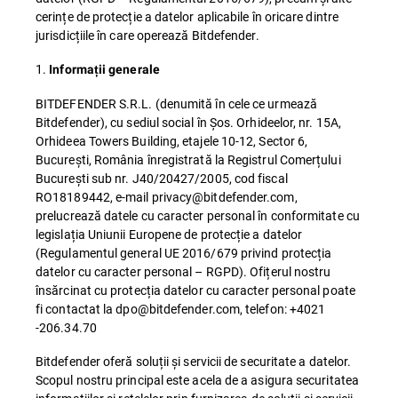
cerințe de protecție a datelor aplicabile în oricare dintre
jurisdicțiile în care operează Bitdefender.
1.
Informații generale
BITDEFENDER S.R.L. (denumită în cele ce urmează
Bitdefender), cu sediul social în Șos. Orhideelor, nr. 15A,
Orhideea Towers Building, etajele 10-12, Sector 6,
București, România înregistrată la Registrul Comerțului
București sub nr. J40/20427/2005, cod fiscal
RO18189442, e-mail privacy@bitdefender.com,
prelucrează datele cu caracter personal în conformitate cu
legislația Uniunii Europene de protecție a datelor
(Regulamentul general UE 2016/679 privind protecția
datelor cu caracter personal – RGPD). Ofițerul nostru
însărcinat cu protecția datelor cu caracter personal poate
fi contactat la dpo@bitdefender.com, telefon: +4021
-206.34.70
Bitdefender oferă soluții și servicii de securitate a datelor.
Scopul nostru principal este acela de a asigura securitatea