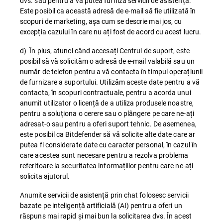
dvs. sau pentru a vă putea furniza servicii de asistență.
Este posibil ca această adresă de e-mail să fie utilizată în
scopuri de marketing, așa cum se descrie mai jos, cu
excepția cazului în care nu ați fost de acord cu acest lucru.
d) În plus, atunci când accesați Centrul de suport, este
posibil să vă solicităm o adresă de e-mail valabilă sau un
număr de telefon pentru a vă contacta în timpul operațiunii
de furnizare a suportului. Utilizăm aceste date pentru a vă
contacta, în scopuri contractuale, pentru a acorda unui
anumit utilizator o licență de a utiliza produsele noastre,
pentru a soluționa o cerere sau o plângere pe care ne-ați
adresat-o sau pentru a oferi suport tehnic. De asemenea,
este posibil ca Bitdefender să vă solicite alte date care ar
putea fi considerate date cu caracter personal, în cazul în
care acestea sunt necesare pentru a rezolva problema
referitoare la securitatea informațiilor pentru care ne-ați
solicita ajutorul.
Anumite servicii de asistență prin chat folosesc servicii
bazate pe inteligență artificială (AI) pentru a oferi un
răspuns mai rapid și mai bun la solicitarea dvs. În acest