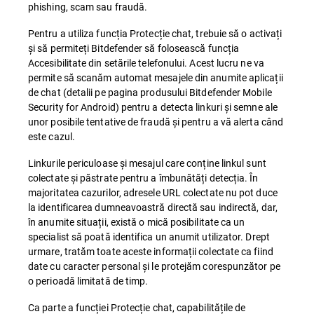
phishing, scam sau fraudă.
Pentru a utiliza funcția Protecție chat, trebuie să o activați
și să permiteți Bitdefender să folosească funcția
Accesibilitate din setările telefonului. Acest lucru ne va
permite să scanăm automat mesajele din anumite aplicații
de chat (detalii pe pagina produsului Bitdefender Mobile
Security for Android) pentru a detecta linkuri și semne ale
unor posibile tentative de fraudă și pentru a vă alerta când
este cazul.
Linkurile periculoase și mesajul care conține linkul sunt
colectate și păstrate pentru a îmbunătăți detecția. În
majoritatea cazurilor, adresele URL colectate nu pot duce
la identificarea dumneavoastră directă sau indirectă, dar,
în anumite situații, există o mică posibilitate ca un
specialist să poată identifica un anumit utilizator. Drept
urmare, tratăm toate aceste informații colectate ca fiind
date cu caracter personal și le protejăm corespunzător pe
o perioadă limitată de timp.
Ca parte a funcției Protecție chat, capabilitățile de