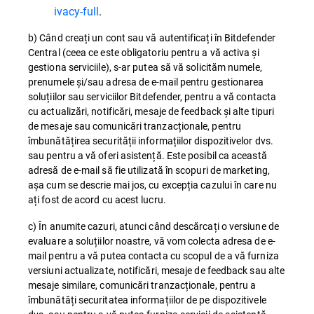
ivacy-full
.
b) Când creați un cont sau vă autentificați în Bitdefender
Central (ceea ce este obligatoriu pentru a vă activa și
gestiona serviciile), s-ar putea să vă solicităm numele,
prenumele și/sau adresa de e-mail pentru gestionarea
soluțiilor sau serviciilor Bitdefender, pentru a vă contacta
cu actualizări, notificări, mesaje de feedback și alte tipuri
de mesaje sau comunicări tranzacționale, pentru
îmbunătățirea securității informațiilor dispozitivelor dvs.
sau pentru a vă oferi asistență. Este posibil ca această
adresă de e-mail să fie utilizată în scopuri de marketing,
așa cum se descrie mai jos, cu excepția cazului în care nu
ați fost de acord cu acest lucru.
c) În anumite cazuri, atunci când descărcați o versiune de
evaluare a soluțiilor noastre, vă vom colecta adresa de e-
mail pentru a vă putea contacta cu scopul de a vă furniza
versiuni actualizate, notificări, mesaje de feedback sau alte
mesaje similare, comunicări tranzacționale, pentru a
îmbunătăți securitatea informațiilor de pe dispozitivele