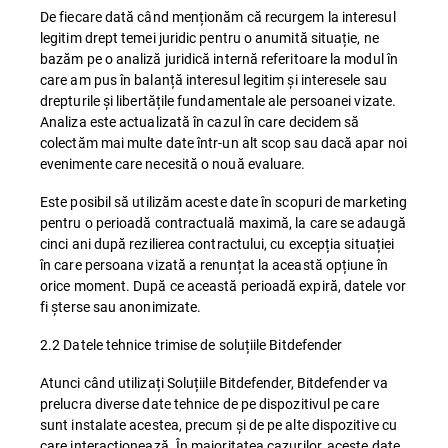
De fiecare dată când menționăm că recurgem la interesul
legitim drept temei juridic pentru o anumită situație, ne
bazăm pe o analiză juridică internă referitoare la modul în
care am pus în balanță interesul legitim și interesele sau
drepturile și libertățile fundamentale ale persoanei vizate.
Analiza este actualizată în cazul în care decidem să
colectăm mai multe date într-un alt scop sau dacă apar noi
evenimente care necesită o nouă evaluare.
Este posibil să utilizăm aceste date în scopuri de marketing
pentru o perioadă contractuală maximă, la care se adaugă
cinci ani după rezilierea contractului, cu excepția situației
în care persoana vizată a renunțat la această opțiune în
orice moment. După ce această perioadă expiră, datele vor
fi șterse sau anonimizate.
2.2 Datele tehnice trimise de soluțiile Bitdefender
Atunci când utilizați Soluțiile Bitdefender, Bitdefender va
prelucra diverse date tehnice de pe dispozitivul pe care
sunt instalate acestea, precum și de pe alte dispozitive cu
care interacționează. În majoritatea cazurilor, aceste date