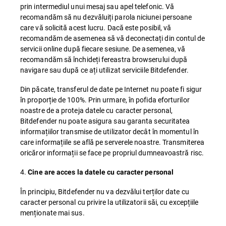
prin intermediul unui mesaj sau apel telefonic. Vă
recomandăm să nu dezvăluiți parola niciunei persoane
care vă solicită acest lucru. Dacă este posibil, vă
recomandăm de asemenea să vă deconectați din contul de
servicii online după fiecare sesiune. De asemenea, vă
recomandăm să închideți fereastra browserului după
navigare sau după ce ați utilizat serviciile Bitdefender.
Din păcate, transferul de date pe Internet nu poate fi sigur
în proporție de 100%. Prin urmare, în pofida eforturilor
noastre de a proteja datele cu caracter personal,
Bitdefender nu poate asigura sau garanta securitatea
informațiilor transmise de utilizator decât în momentul în
care informațiile se află pe serverele noastre. Transmiterea
oricăror informații se face pe propriul dumneavoastră risc.
4.
Cine are acces la datele cu caracter personal
În principiu, Bitdefender nu va dezvălui terților date cu
caracter personal cu privire la utilizatorii săi, cu excepțiile
menționate mai sus.