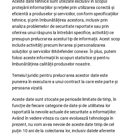
Aceste date tehnice sunt utilizate exclusiv în scopul
protejării informațiilor și rețelei prin utilizarea corectă și
eficientă a produselor și serviciilor, conform specificațiilor
tehnice, și prin îmbunătățirea acestora, inclusiv prin
analiza problemelor de securitate raportate sau prin
oferirea unui răspuns la întrebări specifice, activități ce
presupun prelucrarea acestui tip de informații. Acest scop
include activități precum livrarea și personalizarea
soluțiilor și serviciilor Bitdefender conexe. În plus, putem
folosi aceste informații în scopuri statistice și pentru
îmbunătățirea calității produselor noastre.
Temeiul juridic pentru prelucrarea acestor date este
punerea în executare a unui contract la care este parte și
persoana vizată.
Aceste date sunt stocate pe perioade limitate de timp, în
funcție de fiecare categorie de date și de utilitatea lor
raportată la nevoile actuale de securitate a informațiilor.
Având în vedere viteza cu care evoluează tehnologia în
prezent, nu vom avea nevoie de aceste date timp de cel
puțin 10 ani de la colectarea lor, inclusiv datele aferente