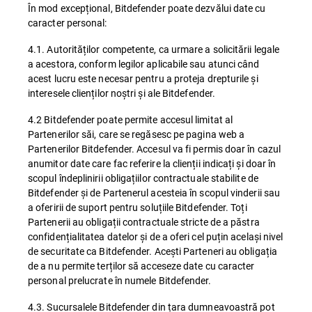
În mod excepțional, Bitdefender poate dezvălui date cu
caracter personal:
4.1. Autorităților competente, ca urmare a solicitării legale
a acestora, conform legilor aplicabile sau atunci când
acest lucru este necesar pentru a proteja drepturile și
interesele clienților noștri și ale Bitdefender.
4.2 Bitdefender poate permite accesul limitat al
Partenerilor săi, care se regăsesc pe pagina web a
Partenerilor Bitdefender. Accesul va fi permis doar în cazul
anumitor date care fac referire la clienții indicați și doar în
scopul îndeplinirii obligațiilor contractuale stabilite de
Bitdefender și de Partenerul acesteia în scopul vinderii sau
a oferirii de suport pentru soluțiile Bitdefender. Toți
Partenerii au obligații contractuale stricte de a păstra
confidențialitatea datelor și de a oferi cel puțin același nivel
de securitate ca Bitdefender. Acești Parteneri au obligația
de a nu permite terților să acceseze date cu caracter
personal prelucrate în numele Bitdefender.
4.3. Sucursalele Bitdefender din țara dumneavoastră pot