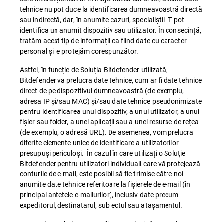
tehnice nu pot duce la identificarea dumneavoastră directă
sau indirectă, dar, în anumite cazuri, specialiștii IT pot
identifica un anumit dispozitiv sau utilizator. În consecință,
tratăm acest tip de informații ca fiind date cu caracter
personal și le protejăm corespunzător.
Astfel, în funcție de Soluția Bitdefender utilizată,
Bitdefender va prelucra date tehnice, cum ar fi date tehnice
direct de pe dispozitivul dumneavoastră (de exemplu,
adresa IP și/sau MAC) și/sau date tehnice pseudonimizate
pentru identificarea unui dispozitiv, a unui utilizator, a unui
fișier sau folder, a unei aplicații sau a unei resurse de rețea
(de exemplu, o adresă URL). De asemenea, vom prelucra
diferite elemente unice de identificare a utilizatorilor
presupuși periculoși. În cazul în care utilizați o Soluție
Bitdefender pentru utilizatori individuali care vă protejează
conturile de e-mail, este posibil să fie trimise către noi
anumite date tehnice referitoare la fișierele de e-mail (în
principal antetele e-mailurilor), inclusiv date precum
expeditorul, destinatarul, subiectul sau atașamentul.