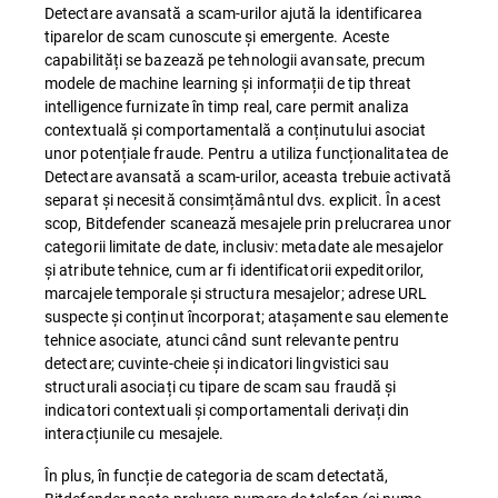
Detectare avansată a scam-urilor ajută la identificarea
tiparelor de scam cunoscute și emergente. Aceste
capabilități se bazează pe tehnologii avansate, precum
modele de machine learning și informații de tip threat
intelligence furnizate în timp real, care permit analiza
contextuală și comportamentală a conținutului asociat
unor potențiale fraude. Pentru a utiliza funcționalitatea de
Detectare avansată a scam-urilor, aceasta trebuie activată
separat și necesită consimțământul dvs. explicit. În acest
scop, Bitdefender scanează mesajele prin prelucrarea unor
categorii limitate de date, inclusiv: metadate ale mesajelor
și atribute tehnice, cum ar fi identificatorii expeditorilor,
marcajele temporale și structura mesajelor; adrese URL
suspecte și conținut încorporat; atașamente sau elemente
tehnice asociate, atunci când sunt relevante pentru
detectare; cuvinte-cheie și indicatori lingvistici sau
structurali asociați cu tipare de scam sau fraudă și
indicatori contextuali și comportamentali derivați din
interacțiunile cu mesajele.
În plus, în funcție de categoria de scam detectată,