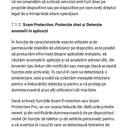
vă recomandăm să activați serviciul anti-furt doar pe
propriile dispozitive sau pe dispozitive pe care aveți dreptul
legal de a întreprinde atare operațiuni.
7.1.2.
Scam Protection, Protecție chat și Detecție
anomalii în aplicații
În funcție de caracteristicile exacte utilizate și de
permisiunile stabilite de utilizator pe dispozitiv, este posibil
să prelucrăm informații despre aplicațiile instalate, să
căutăm anomalii în aplicații și să analizăm adrese URL din
browser sau linkuri din notificări sau mesaje (dacă această
funcție este activată). În cazul în care se detectează o
amenințare, este posibil să colectăm mesajele infectate
pentru a îmbunătăți detecția și pentru a vă proteja pe
dumneavoastră și pe alți utilizatori cât mai bine.
Dacă activați funcțiile Scam Protection sau Scam
Protection Pro, se vor scana linkurile din SMS-urile primite
recent și din notificările dumneavoastră de pe dispozitivul
mobil (în funcție de telefon și de setările personale) pentru
a vă avertiza în cazul în care se detectează tentative de