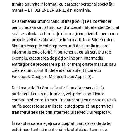
trimite anumite informații cu caracter personal societății
mamă – BITDEFENDER S.R.L, din România.
De asemenea, atunci când utilizați Soluțiile Bitdefender
pentru acasă sau atunci când accesați Bitdefender Central
și vi se solicită să furnizați informații cu privire la persoana
proprie, veți dezvălui aceste informații doar Bitdefender.
Singura excepție este reprezentată de situația în care
informația este oferită în parteneriat cu alt serviciu (de
exemplu, efectuarea de plăți online prin intermediul
entităților de procesare a plăților menționate mai sus sau
crearea unui cont Bitdefender cu autentificare cu
Facebook, Google+, Microsoft sau Apple ID).
De fiecare dată când este oferit un atare serviciu în
parteneriat cu un alt furnizor, veți primi o notificare
corespunzătoare. În cazul în care doriți ca aceste date să
nu fie accesate sau utilizate, puteți opta să nu permiteți
transferul de date prin intermediul serviciului respectiv.
În cazul în care alegeți să acceptați partajarea de date,
este important să menționăm faptul că partenerii de