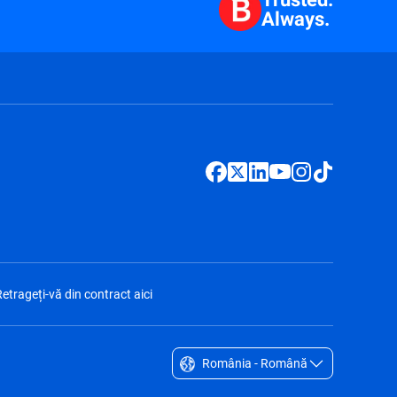
Always.
etrageți-vă din contract aici
România - Română