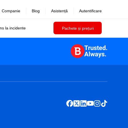
Companie
Blog
Asistență
Autentificare
uns la incidente
Pachete și prețuri
Trusted.
Always.