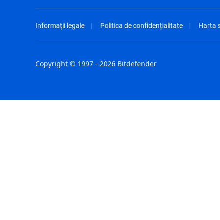
Informații legale
Politica de confidențialitate
Harta s
Copyright © 1997 - 2026 Bitdefender
Australia - English
España - E
België - Nederlands
France - F
Belgique - Français
Hong Kong
Belize - English
Hungary - 
Brasil - Português
India - Eng
Bulgaria - English
Indonesia -
Canada - English
Israel - Eng
Chile - Español
Italia - Ital