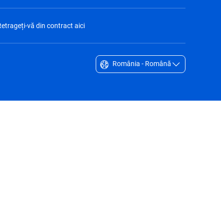
etrageți-vă din contract aici
România - Română
Singapore - English
South Africa - English
South Korea - English
Sverige - Svenska
Taiwan - 台灣
Thailand - English
United Arab Emirates - English
United Kingdom - English