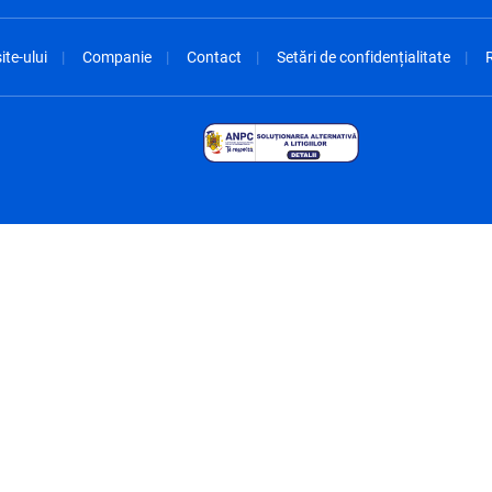
ite-ului
Companie
Contact
Setări de confidențialitate
R
spañol
México - Español
rançais
Nederland - Nederlands
 - China
New Zealand - English
English
Norway - English
lish
Österreich - Deutsch
 English
Perú - Español
lish
Philippines - English
iano
Poland - English