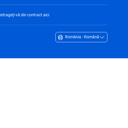
etrageți-vă din contract aici
România - Română
Singapore - English
South Africa - English
South Korea - English
Sverige - Svenska
Taiwan - 台灣
Thailand - English
United Arab Emirates - English
United Kingdom - English