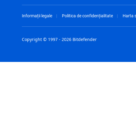
Informații legale
Politica de confidențialitate
Harta s
Copyright © 1997 - 2026 Bitdefender
Australia - English
España - E
België - Nederlands
France - F
Belgique - Français
Hong Kong
Belize - English
Hungary - 
Brasil - Português
India - Eng
Bulgaria - English
Indonesia -
Canada - English
Israel - Eng
Chile - Español
Italia - Ital