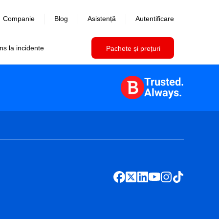
Companie
Blog
Asistență
Autentificare
uns la incidente
Pachete și prețuri
Trusted.
Always.