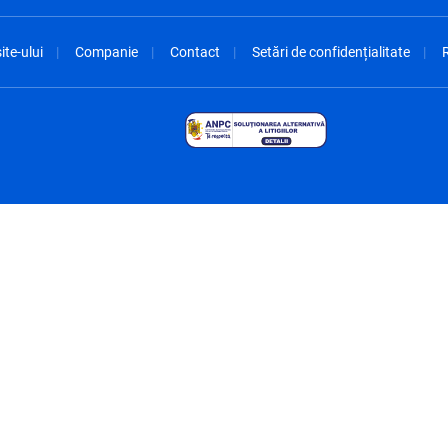
ite-ului
Companie
Contact
Setări de confidențialitate
R
spañol
México - Español
rançais
Nederland - Nederlands
 - China
New Zealand - English
English
Norway - English
lish
Österreich - Deutsch
 English
Perú - Español
lish
Philippines - English
iano
Poland - English