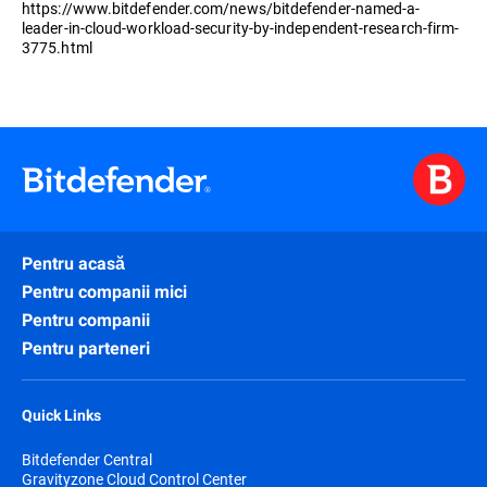
https://www.bitdefender.com/news/bitdefender-named-a-
leader-in-cloud-workload-security-by-independent-research-firm-
3775.html
Pentru acasă
Pentru companii mici
Pentru companii
Pentru parteneri
Quick Links
Bitdefender Central
Gravityzone Cloud Control Center