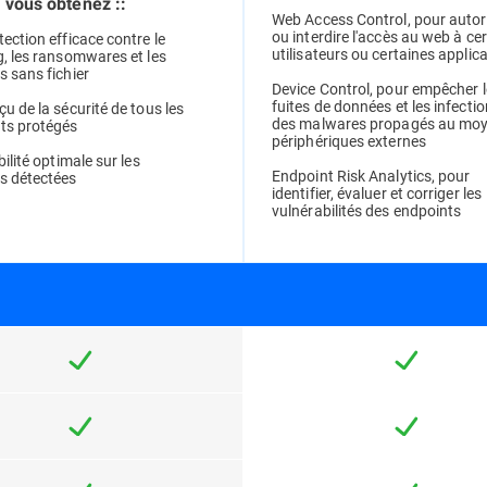
 vous obtenez ::
Web Access Control, pour autor
ou interdire l'accès au web à ce
ection efficace contre le
utilisateurs ou certaines applic
g, les ransomwares et les
s sans fichier
Device Control, pour empêcher 
fuites de données et les infecti
u de la sécurité de tous les
des malwares propagés au moy
ts protégés
périphériques externes
bilité optimale sur les
Endpoint Risk Analytics, pour
 détectées
identifier, évaluer et corriger les
vulnérabilités des endpoints