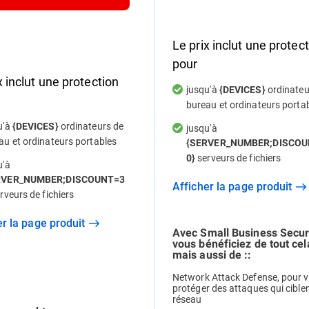
Le prix inclut une protec
pour
x inclut une protection
jusqu'à
ordinateu
{DEVICES}
bureau et ordinateurs porta
u'à
ordinateurs de
{DEVICES}
jusqu'à
au et ordinateurs portables
{SERVER_NUMBER;DISCOU
serveurs de fichiers
0}
u'à
RVER_NUMBER;DISCOUNT=3
Afficher la page produit
rveurs de fichiers
her la page produit
Avec Small Business Securi
vous bénéficiez de tout cel
mais aussi de ::
Network Attack Defense, pour 
protéger des attaques qui ciblen
réseau