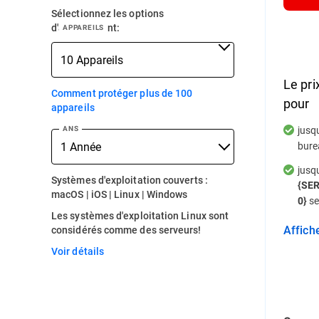
Sélectionnez les options
d'abonnement:
APPAREILS
Le pri
Comment protéger plus de 100
pour
appareils
jusq
ANS
bure
jusq
Systèmes d'exploitation couverts :
{SE
macOS | iOS | Linux | Windows
se
0}
Les systèmes d'exploitation Linux sont
Affic
considérés comme des serveurs!
Voir détails