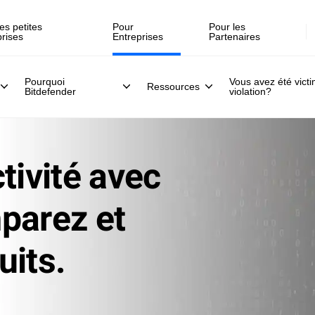
Inscrivez-vous >>
direct, le 30 juillet .
es petites
Pour
Pour les
prises
Entreprises
Partenaires
Pourquoi
Vous avez été vict
Ressources
Bitdefender
violation?
tivité avec
parez et
uits.