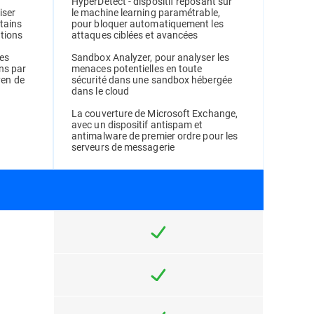
HyperDetect - dispositif reposant sur
le machine learning paramétrable,
iser
pour bloquer automatiquement les
rtains
attaques ciblées et avancées
ations
Sandbox Analyzer, pour analyser les
les
menaces potentielles en toute
ons par
sécurité dans une sandbox hébergée
en de
dans le cloud
La couverture de Microsoft Exchange,
avec un dispositif antispam et
antimalware de premier ordre pour les
serveurs de messagerie