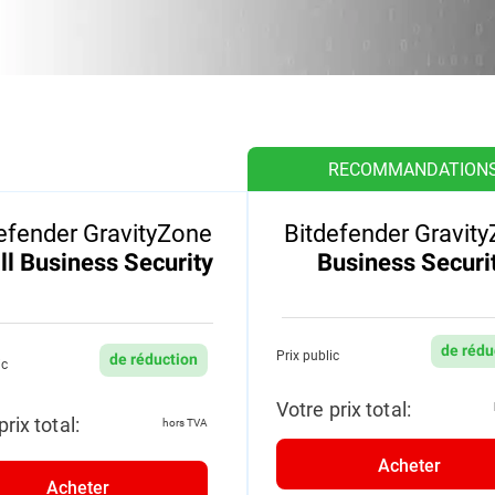
RECOMMANDATION
efender GravityZone
Bitdefender Gravit
l Business Security
Business Securi
de rédu
Prix public
de réduction
ic
Votre prix total:
prix total:
hors TVA
Acheter
Acheter