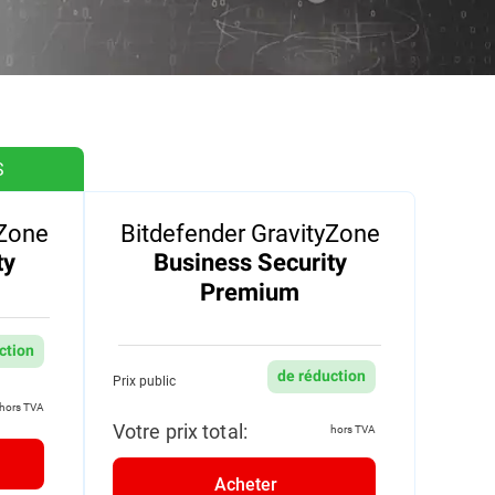
S
yZone
Bitdefender GravityZone
ty
Business Security
Premium
ction
de réduction
Prix public
hors TVA
Votre prix total:
hors TVA
Acheter