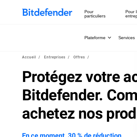
Souveraineté des données en cybersécurité : webinaire en 
Pour
Pour l
particuliers
entre
Plateforme
Services
Accueil
Entreprises
Offres
Protégez votre ac
Bitdefender. Com
achetez nos prod
En ce moment, 30 % de réduction