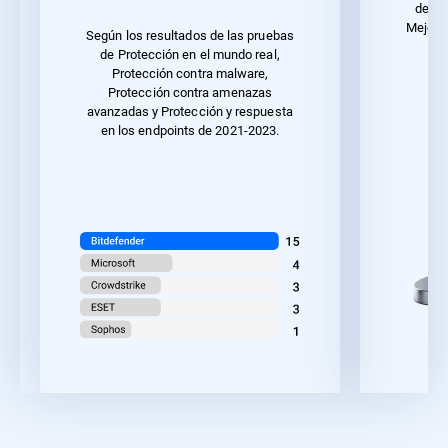
de 20
Mejor r
Según los resultados de las pruebas
u
de Protección en el mundo real,
Protección contra malware,
Protección contra amenazas
avanzadas y Protección y respuesta
en los endpoints de 2021-2023.