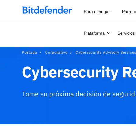
Para el hogar
Para p
Plataforma
Servicios
Portada
Corporativo
Cybersecurity Advisory Service
Cybersecurity R
Tome su próxima decisión de segurid
Información general
¿Qué incluye?
Servic