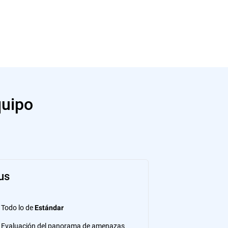
quipo
us
Todo lo de
Estándar
Evaluación del panorama de amenazas