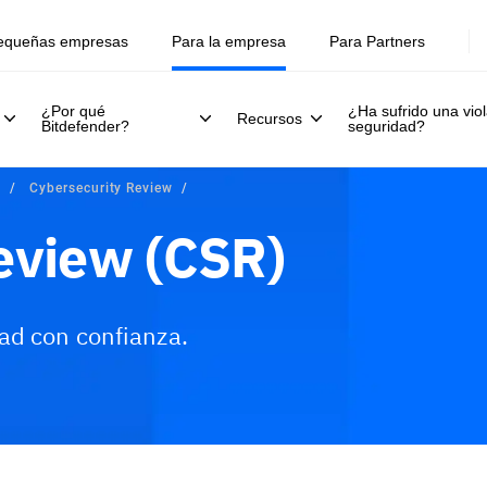
equeñas empresas
Para la empresa
Para Partners
¿Por qué
¿Ha sufrido una viol
Recursos
Bitdefender?
seguridad?
s
Cybersecurity Review
eview (CSR)
ad con confianza.
ios de Asesoramiento
¿Por qué Bitdefender?
Pregun