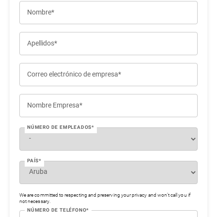
Nombre*
Apellidos*
Correo electrónico de empresa*
Nombre Empresa*
NÚMERO DE EMPLEADOS*
PAÍS*
We are committed to respecting and preserving your privacy and won’t call you if
not necessary.
NÚMERO DE TELÉFONO*