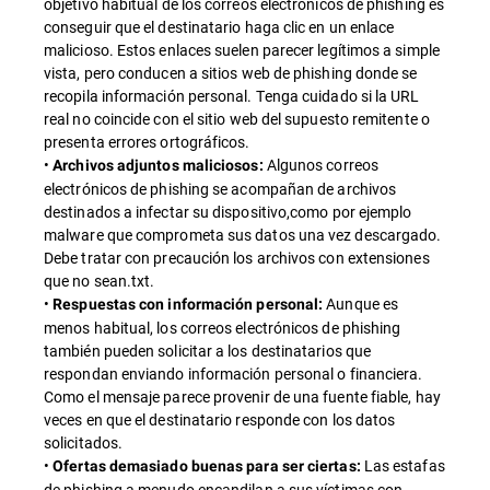
objetivo habitual de los correos electrónicos de phishing es
conseguir que el destinatario haga clic en un enlace
malicioso. Estos enlaces suelen parecer legítimos a simple
vista, pero conducen a sitios web de phishing donde se
recopila información personal. Tenga cuidado si la URL
real no coincide con el sitio web del supuesto remitente o
presenta errores ortográficos.
•
Algunos correos
Archivos adjuntos maliciosos:
electrónicos de phishing se acompañan de archivos
destinados a infectar su dispositivo,como por ejemplo
malware que comprometa sus datos una vez descargado.
Debe tratar con precaución los archivos con extensiones
que no sean.txt.
•
Aunque es
Respuestas con información personal:
menos habitual, los correos electrónicos de phishing
también pueden solicitar a los destinatarios que
respondan enviando información personal o financiera.
Como el mensaje parece provenir de una fuente fiable, hay
veces en que el destinatario responde con los datos
solicitados.
•
Las estafas
Ofertas demasiado buenas para ser ciertas:
de phishing a menudo encandilan a sus víctimas con