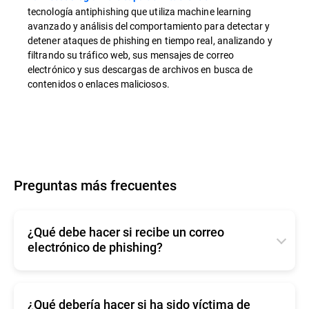
tecnología antiphishing que utiliza machine learning
avanzado y análisis del comportamiento para detectar y
detener ataques de phishing en tiempo real, analizando y
filtrando su tráfico web, sus mensajes de correo
electrónico y sus descargas de archivos en busca de
contenidos o enlaces maliciosos.
Preguntas más frecuentes
¿Qué debe hacer si recibe un correo
electrónico de phishing?
Si le llega un intento de phishing, extreme las
precauciones y no interactúe con el mensaje.
Compruebe la identidad del remitente mediante
¿Qué debería hacer si ha sido víctima de