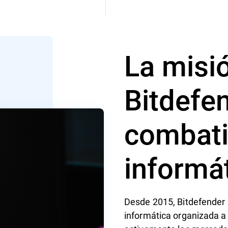
La misi
Bitdefe
combatir
informá
Desde 2015, Bitdefender h
informática organizada a