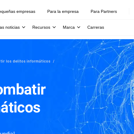
equeñas empresas
Para la empresa
Para Partners
as noticias
Recursos
Marca
Carreras
r los delitos informáticos
ombatir
máticos
undial