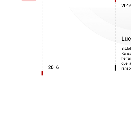
201
Luc
Bitde
Ranso
herra
que l
2016
rans