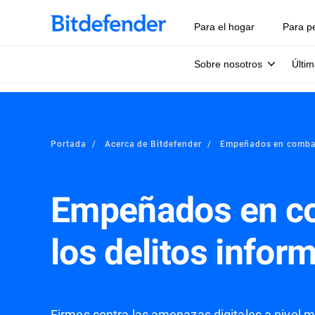
Para el hogar
Para p
Sobre nosotros
Últim
Portada
Acerca de Bitdefender
Empeñados en combati
Empeñados en c
los delitos infor
Firmes contra las amenazas digitales a nivel m