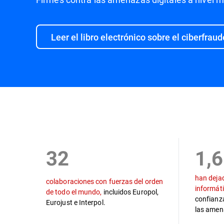
Leer el libro electrónico sobre el ciberfraud
Misión
Colaboradores de las fuerzas del orden
32
1,
han dejad
colaboraciones con fuerzas del orden
informáti
de todo el mundo,
incluidos Europol,
confianza
Eurojust e Interpol.
las amen