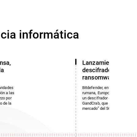
ncia informática
nsa,
Lanzamiento de un
la
descifrador gratuito
ransomware GandC
ividades
Bitdefender, en colaboración co
ón a las
rumana, Europol y otras fuerzas
rzo por
un descifrador gratuito para e
o de la
GandCrab, que en 2018 logró u
mercado” del 50 %.