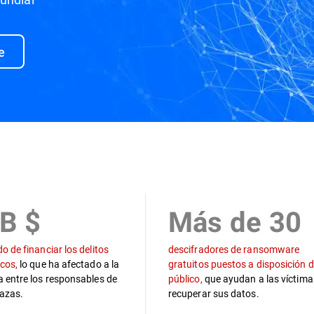
e
Cronología
Equipo Draco
Podcast
Recurso
6B $
Más de 30
o de financiar los delitos
descifradores de ransomware
cos,
lo que ha afectado a la
gratuitos puestos a disposición d
 entre los responsables de
público,
que ayudan a las víctima
azas.
recuperar sus datos.