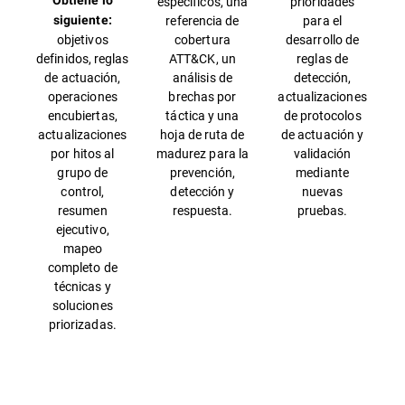
Obtiene lo
específicos, una
prioridades
referencia de
para el
siguiente:
objetivos
cobertura
desarrollo de
definidos, reglas
ATT&CK, un
reglas de
de actuación,
análisis de
detección,
operaciones
brechas por
actualizaciones
encubiertas,
táctica y una
de protocolos
actualizaciones
hoja de ruta de
de actuación y
por hitos al
madurez para la
validación
grupo de
prevención,
mediante
control,
detección y
nuevas
resumen
respuesta.
pruebas.
ejecutivo,
mapeo
completo de
técnicas y
soluciones
priorizadas.