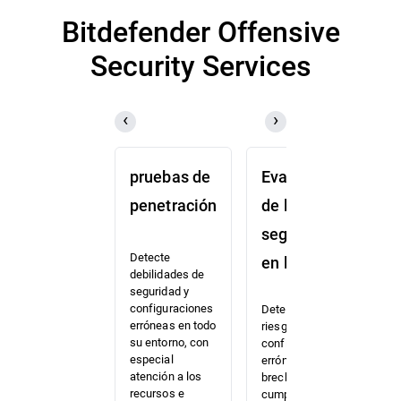
resiliencia y capacidad de respuesta de
Bitdefender Offensive
extremo a extremo.
Security Services
pruebas de
Evaluación
S
penetración
de la
d
seguridad
p
Detecte
en la nube
debilidades de
Ev
seguridad y
re
configuraciones
Detecte
s
erróneas en todo
riesgos,
e 
su entorno, con
configuraciones
de
especial
erróneas y
la
atención a los
brechas del
co
recursos e
cumplimiento
so