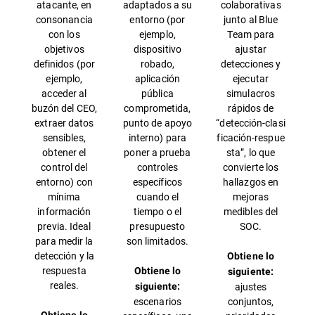
atacante, en
adaptados a su
colaborativas
consonancia
entorno (por
junto al Blue
con los
ejemplo,
Team para
objetivos
dispositivo
ajustar
definidos (por
robado,
detecciones y
ejemplo,
aplicación
ejecutar
acceder al
pública
simulacros
buzón del CEO,
comprometida,
rápidos de
extraer datos
punto de apoyo
“detección‑clasi
sensibles,
interno) para
ficación‑respue
obtener el
poner a prueba
sta”, lo que
control del
controles
convierte los
entorno) con
específicos
hallazgos en
mínima
cuando el
mejoras
información
tiempo o el
medibles del
previa. Ideal
presupuesto
SOC.
para medir la
son limitados.
detección y la
Obtiene lo
respuesta
Obtiene lo
siguiente:
reales.
ajustes
siguiente:
escenarios
conjuntos,