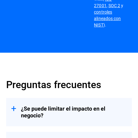
27001
,
SOC 2
y
controles
alineados con
NIST
).
Preguntas frecuentes
¿Se puede limitar el impacto en el
negocio?
Sí, las reglas de actuación definen límites,
notificaciones y escalamiento. En caso