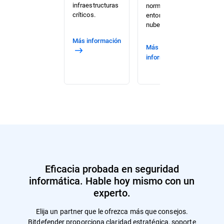
infraestructuras
normativo en su
y 
críticos.
entorno de
de
nube.
la
Más información
Más
Más
información
i
Eficacia probada en seguridad
informática. Hable hoy mismo con un
experto.
Elija un partner que le ofrezca más que consejos.
Bitdefender proporciona claridad estratégica, soporte