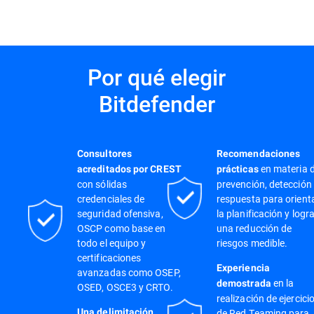
Por qué elegir
Bitdefender
Consultores
Recomendaciones
en materia 
acreditados por CREST
prácticas
con sólidas
prevención, detección
credenciales de
respuesta para orient
seguridad ofensiva,
la planificación y logr
OSCP como base en
una reducción de
todo el equipo y
riesgos medible.
certificaciones
Experiencia
avanzadas como OSEP,
en la
demostrada
OSED, OSCE3 y CRTO.
realización de ejercici
Una delimitación
de Red Teaming para