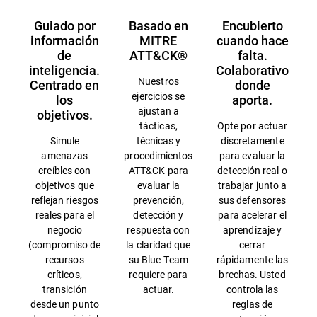
Guiado por
Basado en
Encubierto
información
MITRE
cuando hace
de
ATT&CK®
falta.
inteligencia.
Colaborativo
Nuestros
Centrado en
donde
ejercicios se
los
aporta.
ajustan a
objetivos.
tácticas,
Opte por actuar
Simule
técnicas y
discretamente
amenazas
procedimientos
para evaluar la
creíbles con
ATT&CK para
detección real o
objetivos que
evaluar la
trabajar junto a
reflejan riesgos
prevención,
sus defensores
reales para el
detección y
para acelerar el
negocio
respuesta con
aprendizaje y
(compromiso de
la claridad que
cerrar
recursos
su Blue Team
rápidamente las
críticos,
requiere para
brechas. Usted
transición
actuar.
controla las
desde un punto
reglas de