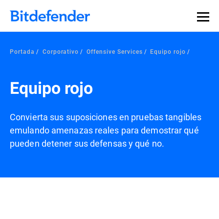
Portada
Corporativo
Offensive Services
Equipo rojo
Equipo rojo
Convierta sus suposiciones en pruebas tangibles
emulando amenazas reales para demostrar qué
pueden detener sus defensas y qué no.
Información general