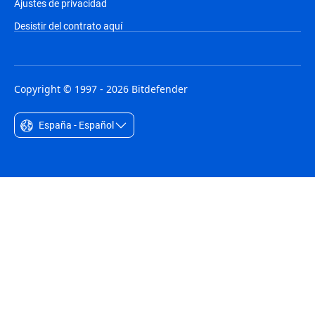
Ajustes de privacidad
Desistir del contrato aquí
Copyright © 1997 - 2026 Bitdefender
España - Español
Australia - English
België - Nederlands
Belgique - Français
Belize - English
Brasil - Português
Bulgaria - English