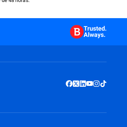
o de 48 horas.
Trusted.
Always.