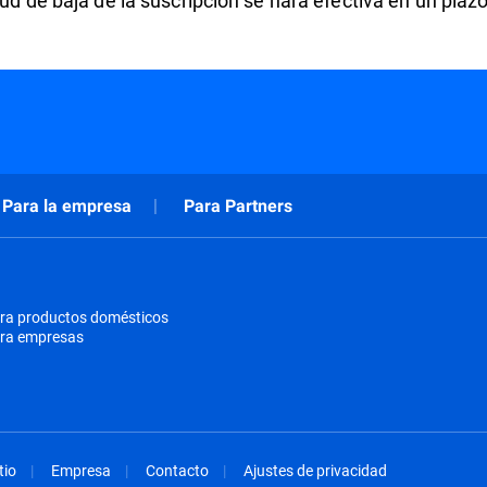
ud de baja de la suscripción se hará efectiva en un plaz
Para la empresa
Para Partners
ra productos domésticos
ara empresas
tio
Empresa
Contacto
Ajustes de privacidad