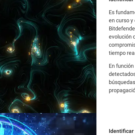
Es fundame
en curso y
Bitdefende
evolución d
compromiso
tiempo rea
En función
detectados
búsquedas
propagació
Identifica