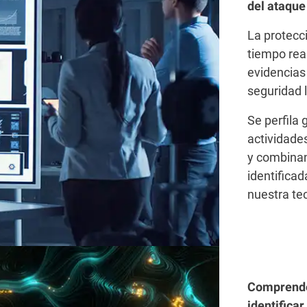
del ataque
La protecc
tiempo real
evidencias 
seguridad l
Se perfila
actividade
y combinan
identifica
nuestra te
Comprende
identifica