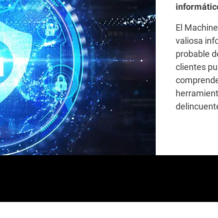
informátic
El Machine
valiosa inf
probable d
clientes p
comprender
herramienta
delincuent