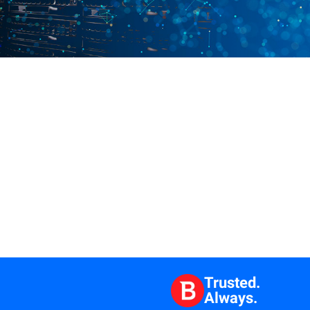
Trusted.
Always.