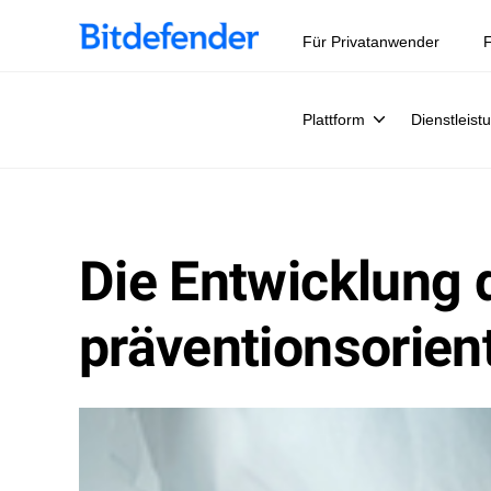
Datensouveränität in der Cybersicherheit: Live-Webinar, 
Für Privatanwender
F
Plattform
Dienstleist
Die Entwicklung 
präventionsorien