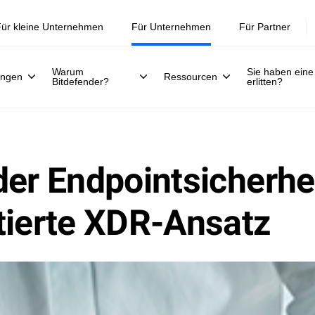
Jetzt registrieren >>
30. Juli.
ür kleine Unternehmen
Für Unternehmen
Für Partner
Warum
Sie haben eine
ungen
Ressourcen
Bitdefender?
erlitten?
der Endpointsicherhe
tierte XDR-Ansatz