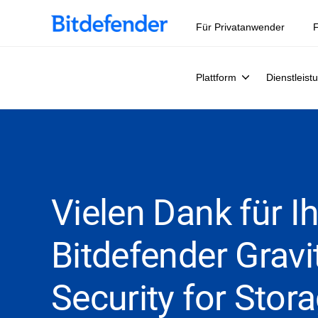
Für Privatanwender
F
Plattform
Dienstleist
Vielen Dank für I
Bitdefender Grav
Security for Stora