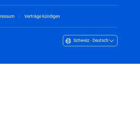
ressum
Verträge kündigen
Schweiz - Deutsch
Singapore - English
South Africa - English
South Korea - English
Sverige - Svenska
Taiwan - 台灣
Thailand - English
United Arab Emirates - English
United Kingdom - English