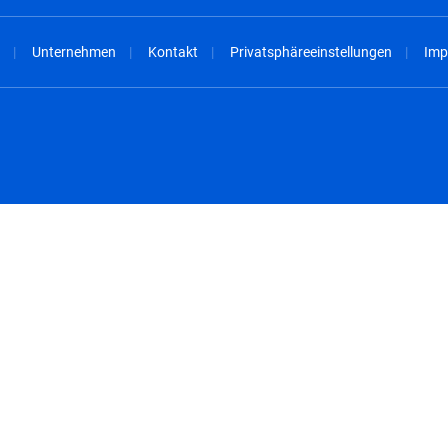
Unternehmen
Kontakt
Privatsphäreeinstellungen
Imp
spañol
México - Español
rançais
Nederland - Nederlands
 - China
New Zealand - English
English
Norway - English
lish
Österreich - Deutsch
 English
Perú - Español
lish
Philippines - English
iano
Poland - English