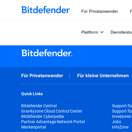
Für Privatanwender
F
Plattform
Dienstleist
Für Privatanwender
Für kleine Unternehmen
Quick Links
Bitdefender Central
Support fü
Gravityzone Cloud Control Center
Support f
Bitdefender Cyberpedia
Investoren
Partner Advantage Network Portal
Jobs
Markenportal
InfoZone