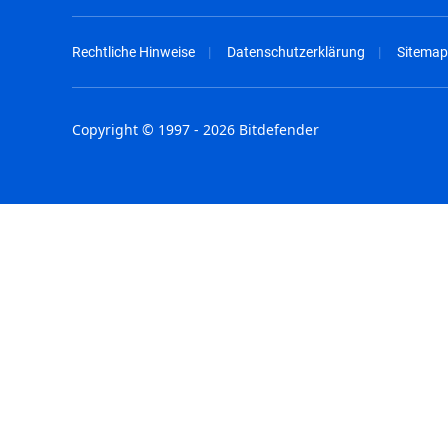
Rechtliche Hinweise
Datenschutzerklärung
Sitemap
Copyright © 1997 - 2026 Bitdefender
Australia - English
España - E
België - Nederlands
France - F
Belgique - Français
Hong Kong
Belize - English
Hungary - 
Brasil - Português
India - Eng
Bulgaria - English
Indonesia -
Canada - English
Israel - Eng
Chile - Español
Italia - Ital