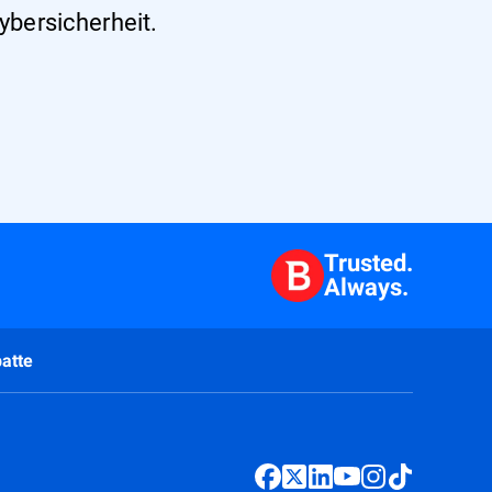
ybersicherheit.
Trusted.
Always.
atte