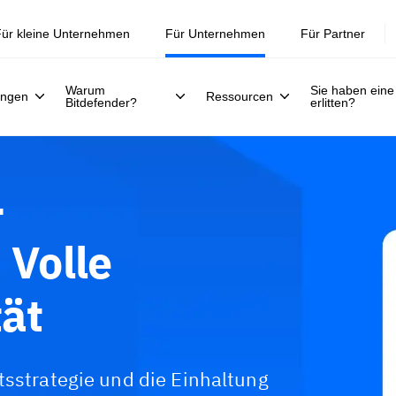
ür kleine Unternehmen
Für Unternehmen
Für Partner
Warum
Sie haben eine
ungen
Ressourcen
Bitdefender?
erlitten?
-
 Volle
ät
tsstrategie und die Einhaltung