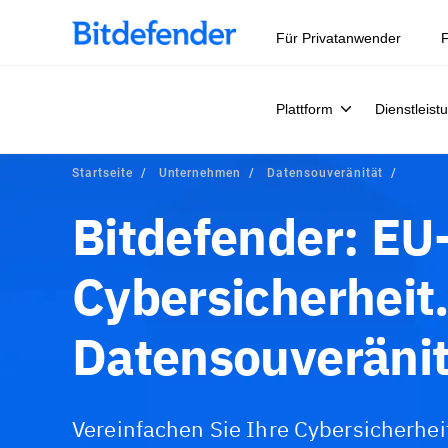
Für Privatanwender
F
Plattform
Dienstleist
Startseite
Unternehmen
Datensouveränität
Bitdefender: EU
Cybersicherheit.
Datensouveränit
Vereinfachen Sie Ihre Cybersicherhei