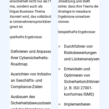
Cybersicherheit nicht nur als IT-
Umsetzung und stellt
Thema, sondern auch als
sicher, dass Ihre Teams die
wichtiges Business-Thema
Strategie in messbare
positioniert wird, das vollständig
Ergebnisse umsetzen
in die Unternehmensprioritäten
können.
integriert ist.
Beispielhafte Ergebnisse:
Beispielhafte Ergebnisse:
Durchführen von
Definieren und Anpassen
Risikobewertungen
Ihrer Cybersicherheits-
und Lückenanalysen
Roadmap
Entwickeln und
Ausrichten von Initiativen
Optimieren von
an Geschäfts- und
Sicherheitsrichtlinien
Compliance-Zielen
(z. B. ISO 27001-
konformes ISMS)
Ausbauen des
Sicherheitsbewusstseins
Implementieren