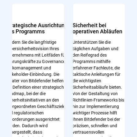
Strategische Ausrichtung
Sicherheit bei
des Programms
operativen Abläufen
Fördern Sie die langfristige
Unterstützen Sie die
Cybersicherheitsvision Ihres
täglichen Aufgaben und
Unternehmens mit Leitfäden für
den Reifegrad des
Führungskräfte zu Governance,
Programms mithilfe
Risikomanagement und
erfahrener Fachleute, die
Stakeholder-Einbindung. Die
taktische Anleitungen für
Berater von Bitdefender helfen bei
die wichtigsten
der Definition einer strategischen
Sicherheitsabläufe bieten.
Roadmap, bei der die
Von der Gestaltung von
Sicherheitsinitiativen an den
Richtlinien-Frameworks bis
übergeordneten Geschäftszielen
hin zur Implementierung
und regulatorischen
wichtiger Prozesse hilft
Anforderungen ausgerichtet
Ihnen Bitdefender bei der
werden. Dadurch wird
präzisen, schnellen und
sichergestellt, dass
vertrauensvollen