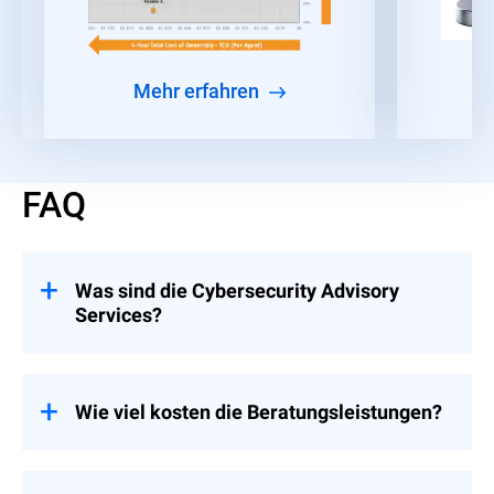
Mehr erfahren
FAQ
Was sind die Cybersecurity Advisory
Services?
Eine Beratungszusammenarbeit, die
Unternehmen dabei unterstützt,
Maßnahmen in den Bereichen Strategie
Wie viel kosten die Beratungsleistungen?
und Führung, Risiko und Compliance sowie
Ereignisvorbereitung einzuführen und zu
Die Preisgestaltung wird auf die
implementieren.
unternehmerischen Bedürfnisse