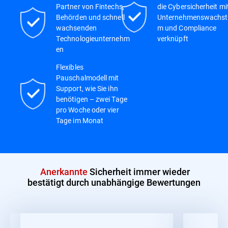
Partner von Fintechs,
die Cybersicherheit mi
Behörden und schnell
Unternehmenswachst
wachsenden
m und Compliance
Technologieunternehm
verknüpft
en
Flexibles
Pauschalmodell mit
Support, wie Sie ihn
benötigen – zwei Tage
pro Woche oder vier
Tage im Monat
Anerkannte
Sicherheit immer wieder
bestätigt durch unabhängige Bewertungen