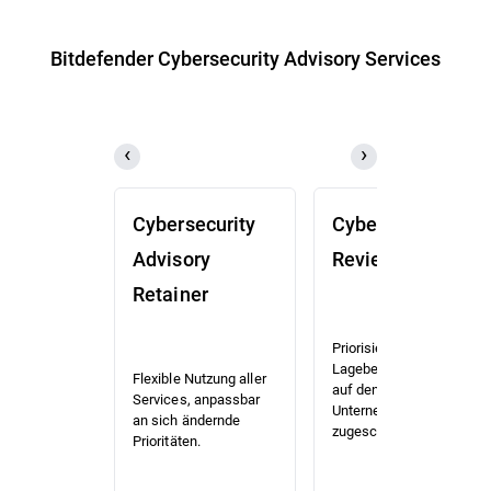
Bitdefender Cybersecurity Advisory Services
Cybersecurity
Cybersecurity
Advisory
Review (CSR)
Retainer
Priorisierte Risiko- und
Lagebewertung, die
Flexible Nutzung aller
auf den Kontext Ihres
Services, anpassbar
Unternehmens
an sich ändernde
zugeschnitten ist.
Prioritäten.