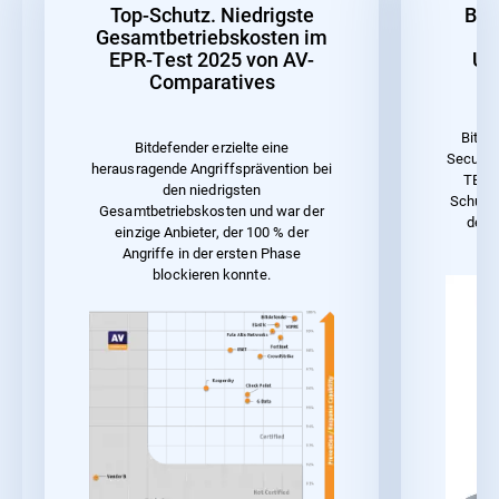
Top-Schutz. Niedrigste
Bes
Gesamtbetriebskosten im
EPR-Test 2025 von AV-
Un
Comparatives
Bitde
Bitdefender erzielte eine
Security
herausragende Angriffsprävention bei
TEST 
den niedrigsten
Schutz 
Gesamtbetriebskosten und war der
der 
einzige Anbieter, der 100 % der
Angriffe in der ersten Phase
blockieren konnte.