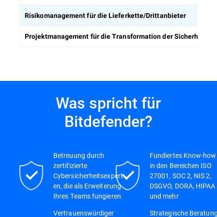
Risikomanagement für die Lieferkette/Drittanbieter
Projektmanagement für die Transformation der Sicherheitss
Was spricht für
Bitdefender?
Betreuung durch
Fundiertes Know-how
zertifizierte
in den Bereichen ISO
Cybersicherheitsexpert
27001, SOC 2, NIS 2,
en, die als Erweiterung
DSGVO, DORA, HIPAA
Ihres Teams fungieren
und mehr
Vertrauenswürdiger
Strategische Beratung