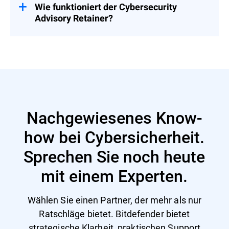
zugeschnitten – kontaktieren Sie uns für
Wie funktioniert der Cybersecurity
ein individuelles Angebot.
Advisory Retainer?
Nutzen Sie einen flexiblen Pool von
Personentagen über einen Zeitraum von 12
Monaten – beginnen Sie mit einem CSR,
um Sicherheitsinvestitionen und -
aktivitäten zu priorisieren, und wählen Sie
dann Services basierend auf den gerade
relevanten Prioritäten aus.
Nachgewiesenes Know-
how bei Cybersicherheit.
Sprechen Sie noch heute
mit einem Experten.
Wählen Sie einen Partner, der mehr als nur
Ratschläge bietet. Bitdefender bietet
strategische Klarheit, praktischen Support