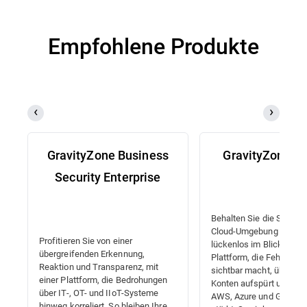
Empfohlene Produkte
GravityZone Business
GravityZone 
Security Enterprise
Behalten Sie die Sicherhe
Cloud-Umgebung und Ide
Profitieren Sie von einer
lückenlos im Blick mit ei
übergreifenden Erkennung,
Plattform, die Fehlkonfi
Reaktion und Transparenz, mit
sichtbar macht, überprivi
einer Plattform, die Bedrohungen
Konten aufspürt und Com
über IT-, OT- und IIoT-Systeme
AWS, Azure und Google 
hinweg korreliert. So bleiben Ihre