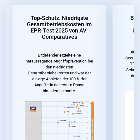
Top-Schutz. Niedrigste
Bes
Gesamtbetriebskosten im
EPR-Test 2025 von AV-
Un
Comparatives
Bitde
Bitdefender erzielte eine
Security
herausragende Angriffsprävention bei
TEST 
den niedrigsten
Schutz 
Gesamtbetriebskosten und war der
der 
einzige Anbieter, der 100 % der
Angriffe in der ersten Phase
blockieren konnte.