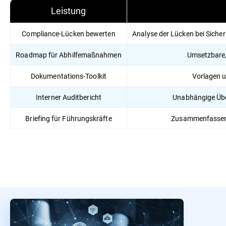
Leistung
Compliance-Lücken bewerten
Analyse der Lücken bei Siche
Roadmap für Abhilfemaßnahmen
Umsetzbare,
Dokumentations-Toolkit
Vorlagen u
Interner Auditbericht
Unabhängige Übe
Briefing für Führungskräfte
Zusammenfassende