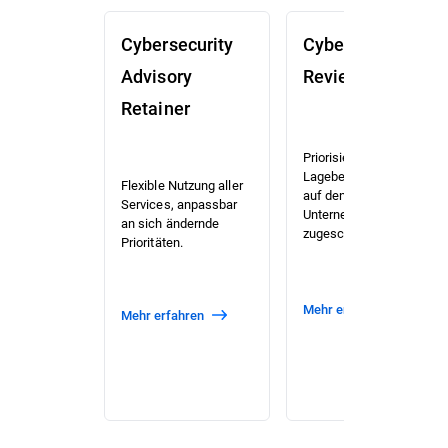
Cybersecurity
Cybersecurity
Advisory
Review (CSR)
Retainer
Priorisierte Risiko- und
Lagebewertung, die
Flexible Nutzung aller
auf den Kontext Ihres
Services, anpassbar
Unternehmens
an sich ändernde
zugeschnitten ist.
Prioritäten.
Mehr erfahren
Mehr erfahren