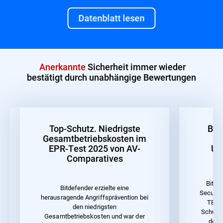
Datenblatt lesen
Anerkannte
Sicherheit immer wieder
bestätigt durch unabhängige Bewertungen
Top-Schutz. Niedrigste
Bes
Gesamtbetriebskosten im
EPR-Test 2025 von AV-
Un
Comparatives
Bitde
Bitdefender erzielte eine
Security
herausragende Angriffsprävention bei
TEST 
den niedrigsten
Schutz 
Gesamtbetriebskosten und war der
der 