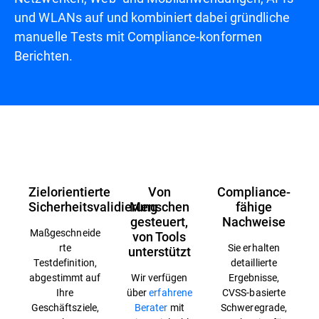
und WLANs auf und kombiniert dabei gründliche
manuelle Tests mit Compliance-konformen
Berichten.
Übersicht
Zielorientierte
Von
Compliance-
Sicherheitsvalidierung
Menschen
fähige
gesteuert,
Nachweise
Maßgeschneide
von Tools
rte
Sie erhalten
unterstützt
Testdefinition,
detaillierte
abgestimmt auf
Wir verfügen
Ergebnisse,
Ihre
über
erfahrene
CVSS-basierte
Geschäftsziele,
Berater
mit
Schweregrade,