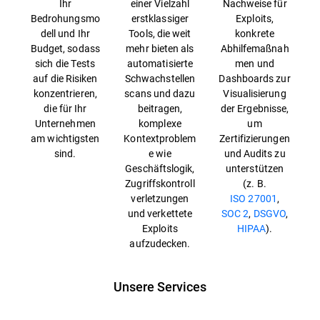
Ihr
einer Vielzahl
Nachweise für
Bedrohungsmo
erstklassiger
Exploits,
dell und Ihr
Tools, die weit
konkrete
Budget, sodass
mehr bieten als
Abhilfemaßnah
sich die Tests
automatisierte
men und
auf die Risiken
Schwachstellen
Dashboards zur
konzentrieren,
scans und dazu
Visualisierung
die für Ihr
beitragen,
der Ergebnisse,
Unternehmen
komplexe
um
am wichtigsten
Kontextproblem
Zertifizierungen
sind.
e wie
und Audits zu
Geschäftslogik,
unterstützen
Zugriffskontroll
(z. B.
verletzungen
ISO 27001
,
und verkettete
SOC 2
,
DSGVO
,
Exploits
HIPAA
).
aufzudecken.
Unsere Services