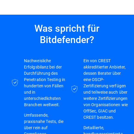
Was spricht für
Bitdefender?
Nachweisliche
Ein von CREST
Erfolgsbilanz bei der
akkreditierter Anbieter,
Durchführung des
dessen Berater über
Penetration Testing in
eine OSCP-
hunderten von Fällen
Zertifizierung verfügen
und in
und teilweise auch über
unterschiedlichsten
weitere Zertifizierungen
Branchen weltweit.
von Organisationen wie
OffSec, GIAC und
Umfassende,
CREST besitzen.
praxisnahe Tests, die
über rein auf
Detaillierte,
Compliance
handlungsorientierte