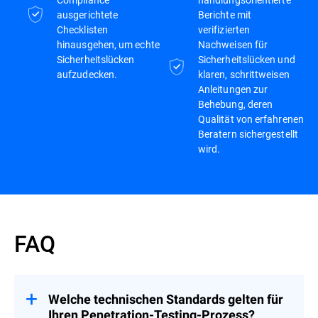
ausgerichtete
Berichte mit
Checklisten
verifizierten
hinausgehen, um echte
Nachweisen für
Sicherheitslücken
Sicherheitslücken und
aufzudecken.
klaren, schrittweisen
Anleitungen zur
Behebung, deren
Qualität von erfahrenen
Beratern sichergestellt
wird.
FAQ
Welche technischen Standards gelten für
Ihren Penetration-Testing-Prozess?