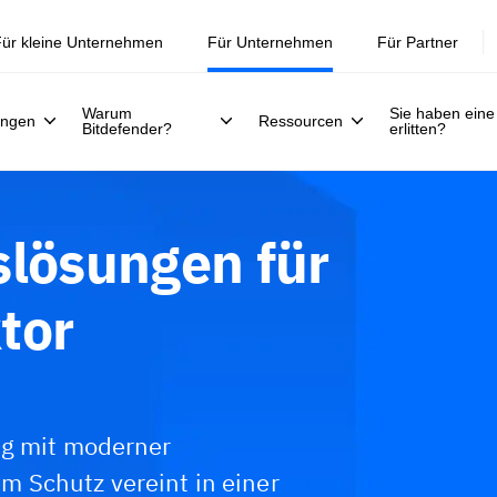
ür kleine Unternehmen
Für Unternehmen
Für Partner
Warum
Sie haben eine
ungen
Ressourcen
Bitdefender?
erlitten?
slösungen für
tor
ng mit moderner
 Schutz vereint in einer