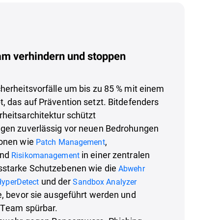
am verhindern und stoppen
herheitsvorfälle um bis zu 85 % mit einem
, das auf Prävention setzt. Bitdefenders
heitsarchitektur schützt
ngen zuverlässig vor neuen Bedrohungen
ionen wie
,
Patch Management
und
in einer zentralen
Risikomanagement
sstarke Schutzebenen wie die
Abwehr
und der
HyperDetect
Sandbox Analyzer
e, bevor sie ausgeführt werden und
T-Team spürbar.