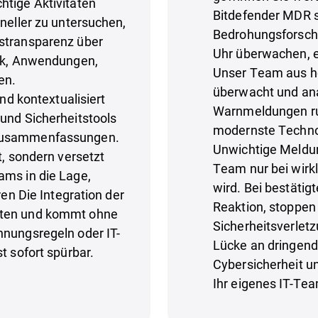
htige Aktivitäten
Bitdefender MDR s
hneller zu untersuchen,
Bedrohungsforsche
gstransparenz über
Uhr überwachen, e
erk, Anwendungen,
Unser Team aus ho
en.
überwacht und ana
und kontextualisiert
Warnmeldungen run
 und Sicherheitstools
modernste Techno
 Zusammenfassungen.
Unwichtige Meldun
t, sondern versetzt
Team nur bei wirkl
ams in die Lage,
wird. Bei bestätig
ren Die Integration der
Reaktion, stoppen 
uten und kommt ohne
Sicherheitsverlet
nnungsregeln oder IT-
Lücke an dringend
st sofort spürbar.
Cybersicherheit u
Ihr eigenes IT-Tea