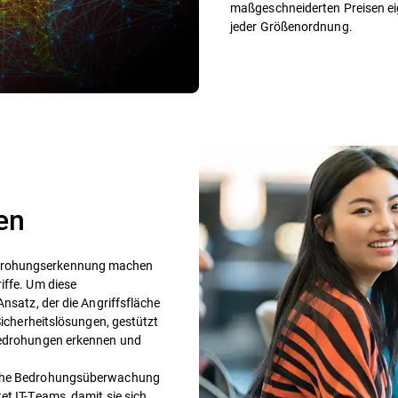
maßgeschneiderten Preisen eig
jeder Größenordnung.
en
edrohungserkennung machen
iffe. Um diese
Ansatz, der die Angriffsfläche
Sicherheitslösungen, gestützt
 Bedrohungen erkennen und
liche Bedrohungsüberwachung
et IT-Teams, damit sie sich