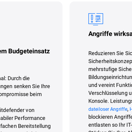
Angriffe wirks
em Budgeteinsatz
Reduzieren Sie Sic
Sicherheitskonzept
mehrstufige Sicher
Bildungseinrichtu
al: Durch die
und vereint Funkt
ungen senken Sie Ihre
Verschlüsselung 
 Kompromisse beim
Konsole. Leistung
,
dateiloser Angriffe
Bitdefender von
blockieren Angriff
stabiler Performance
entlasten so Ihr I
fachen Bereitstellung