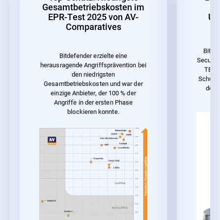
Gesamtbetriebskosten im
EPR-Test 2025 von AV-
Un
Comparatives
Bitde
Bitdefender erzielte eine
Security
herausragende Angriffsprävention bei
TEST 
den niedrigsten
Schutz 
Gesamtbetriebskosten und war der
der 
einzige Anbieter, der 100 % der
Angriffe in der ersten Phase
blockieren konnte.