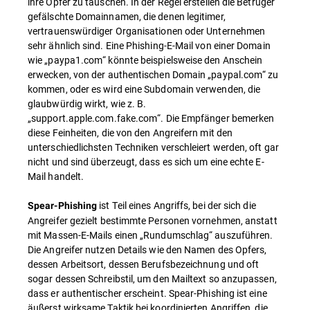
ihre Opfer zu täuschen. In der Regel erstellen die Betrüger
gefälschte Domainnamen, die denen legitimer,
vertrauenswürdiger Organisationen oder Unternehmen
sehr ähnlich sind. Eine Phishing-E-Mail von einer Domain
wie „paypa1.com“ könnte beispielsweise den Anschein
erwecken, von der authentischen Domain „paypal.com“ zu
kommen, oder es wird eine Subdomain verwenden, die
glaubwürdig wirkt, wie z. B.
„support.apple.com.fake.com“. Die Empfänger bemerken
diese Feinheiten, die von den Angreifern mit den
unterschiedlichsten Techniken verschleiert werden, oft gar
nicht und sind überzeugt, dass es sich um eine echte E-
Mail handelt.
ist Teil eines Angriffs, bei der sich die
Spear-Phishing
Angreifer gezielt bestimmte Personen vornehmen, anstatt
mit Massen-E-Mails einen „Rundumschlag“ auszuführen.
Die Angreifer nutzen Details wie den Namen des Opfers,
dessen Arbeitsort, dessen Berufsbezeichnung und oft
sogar dessen Schreibstil, um den Mailtext so anzupassen,
dass er authentischer erscheint. Spear-Phishing ist eine
äußerst wirksame Taktik bei koordinierten Angriffen, die