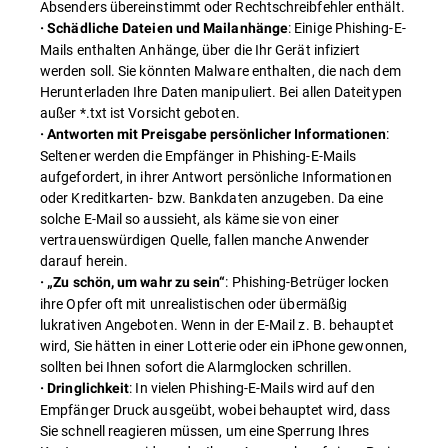
Absenders übereinstimmt oder Rechtschreibfehler enthält.
: Einige Phishing-E-
· Schädliche Dateien und Mailanhänge
Mails enthalten Anhänge, über die Ihr Gerät infiziert
werden soll. Sie könnten Malware enthalten, die nach dem
Herunterladen Ihre Daten manipuliert. Bei allen Dateitypen
außer *.txt ist Vorsicht geboten.
:
· Antworten mit Preisgabe persönlicher Informationen
Seltener werden die Empfänger in Phishing-E-Mails
aufgefordert, in ihrer Antwort persönliche Informationen
oder Kreditkarten- bzw. Bankdaten anzugeben. Da eine
solche E-Mail so aussieht, als käme sie von einer
vertrauenswürdigen Quelle, fallen manche Anwender
darauf herein.
: Phishing-Betrüger locken
· „Zu schön, um wahr zu sein“
ihre Opfer oft mit unrealistischen oder übermäßig
lukrativen Angeboten. Wenn in der E-Mail z. B. behauptet
wird, Sie hätten in einer Lotterie oder ein iPhone gewonnen,
sollten bei Ihnen sofort die Alarmglocken schrillen.
: In vielen Phishing-E-Mails wird auf den
· Dringlichkeit
Empfänger Druck ausgeübt, wobei behauptet wird, dass
Sie schnell reagieren müssen, um eine Sperrung Ihres