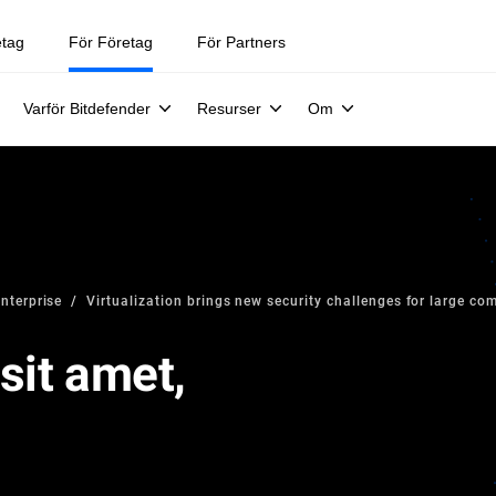
etag
För Företag
För Partners
Varför Bitdefender
Resurser
Om
Enterprise
Virtualization brings new security challenges for large co
sit amet,