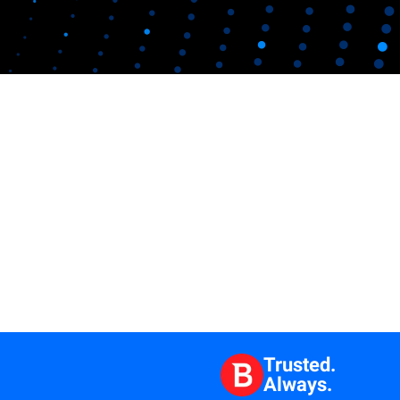
Trusted.
Always.