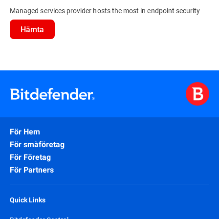
Managed services provider hosts the most in endpoint security
Hämta
För Hem
För småföretag
För Företag
För Partners
Quick Links